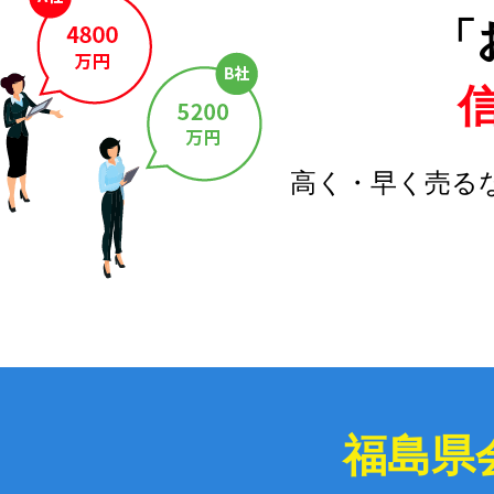
「
高く・早く売る
福島県