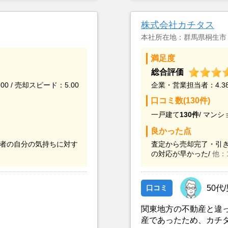
も伝えて、近隣の相場や
当該業者に決定したも
で所有していた土地、建
株式会社カチタス
含めて親身にアドバイス
た大手のハウスメーカー
本社所在地：群馬県桐生市
依頼した。
満足度
総合評価
00 / 売却スピード：5.00
企業・営業担当者：4.38 
口コミ数(130件)
一戸建て
130件
/
マンシ
良かった点
者の自分の気持ちに対す
査定から売却完了・引き
の対応が早かった/
他：
口コミ
50代
関東地方の不動産と違
産であったため、カチ