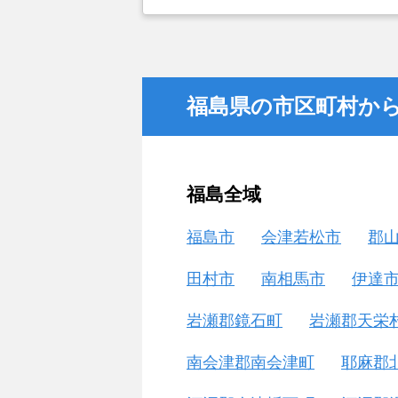
福島県の市区町村か
福島全域
福島市
会津若松市
郡
田村市
南相馬市
伊達
岩瀬郡鏡石町
岩瀬郡天栄
南会津郡南会津町
耶麻郡