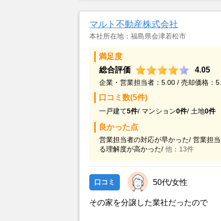
介された。 こちらの事情や希望価格
当時の買手の希望面積、また地続き
マルト不動産株式会社
物とのデットスペースの有効活用も
いただいたので、同時に打診してい
本社所在地：福島県会津若松市
の依頼をやめて城北産業さんに正式
満足度
総合評価
4.05
企業・営業担当者：5.00 / 売却価格：5.
口コミ数(5件)
一戸建て
5件
/
マンション
0件
/
土地
0件
良かった点
営業担当者の対応が早かった/
営業担当
る理解度が高かった/
他：13件
口コミ
50代/女性
その家を分譲した業社だったので