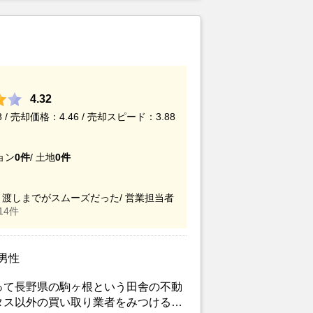
のである。
4.32
/ 売却価格：4.46 / 売却スピード：3.88
ョン
0件
/
土地
0件
渡しまでがスムーズだった/
営業担当者
14件
/男性
って長野県の駒ヶ根という田舎の不動
タス以外の買い取り業者をみつけるこ