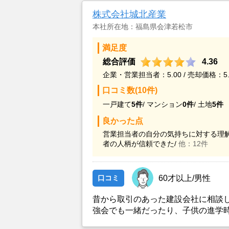
株式会社城北産業
本社所在地：福島県会津若松市
満足度
総合評価
4.36
企業・営業担当者：5.00 / 売却価格：5.
口コミ数(10件)
一戸建て
5件
/
マンション
0件
/
土地
5件
良かった点
営業担当者の自分の気持ちに対する理解
者の人柄が信頼できた/
他：12件
口コミ
60才以上/男性
昔から取引のあった建設会社に相談
強会でも一緒だったり、子供の進学
ブルの代理店をされてた関係で知っ