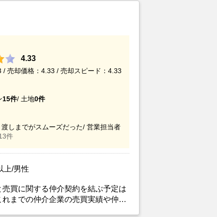
4.33
/ 売却価格：4.33 / 売却スピード：4.33
ン
15件
/
土地
0件
渡しまでがスムーズだった/
営業担当者
13件
以上/男性
と売買に関する仲介契約を結ぶ予定は
これまでの仲介企業の売買実績や仲介
担当者スキル等を総合的に判断して、