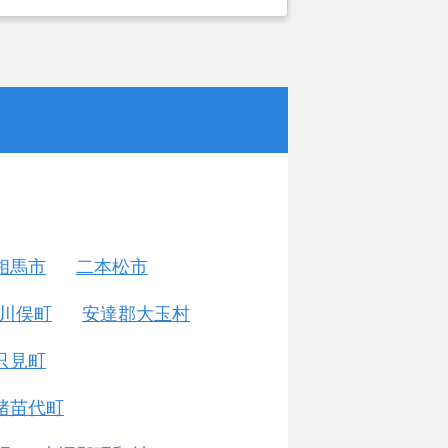
がカチタスを選んだ一番の理由。売却
あったが、いつまでも空き家の状態で
いと考えて売却を決めた。
相馬市
二本松市
川俣町
安達郡大玉村
只見町
猪苗代町