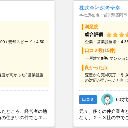
株式会社深考全幸
本社所在地：岩手県盛岡市
満足度
総合評価
00 / 売却スピード：4.50
企業・営業担当者：4.33 
口コミ数(15件)
一戸建て
0件
/
マンショ
良かった点
度が高かった/
営業担当
査定から売却完了・引き
の対応が早かった/
他：
口コミ
60才
したところ、経営者の勉
元々、多くの仲介業者
時の住まいの件でもエイ
なく、２～３社の中で
ていた城北産業さんを紹
業者との面談対応から