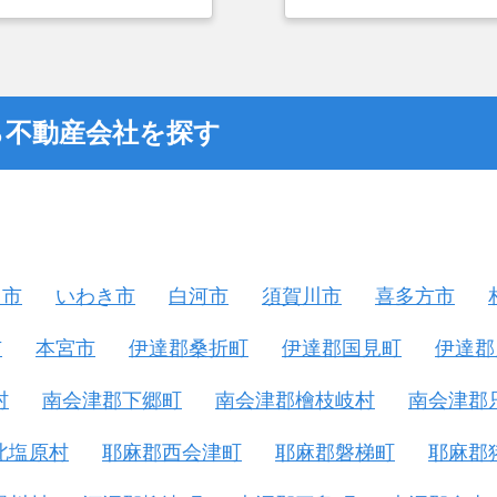
とができなかったこと
金額については不満も
不動産を残しておけな
ら不動産会社を探す
山市
いわき市
白河市
須賀川市
喜多方市
市
本宮市
伊達郡桑折町
伊達郡国見町
伊達郡
村
南会津郡下郷町
南会津郡檜枝岐村
南会津郡
北塩原村
耶麻郡西会津町
耶麻郡磐梯町
耶麻郡