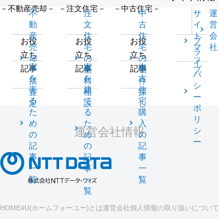
－不動産売却－
－注文住宅－
－中古住宅－
不
注
中
サ
運
動
文
古
イ
営
産
住
住
ト
会
プ
お役
お役
お役
売
宅
宅
マ
社
ラ
立ち
立ち
立ち
却
の
の
ッ
イ
家
家
中
記事
記事
記事
一
無
物
プ
バ
を
を
古
括
料
件
シ
売
建
住
査
相
探
ー
る
て
宅
定
談
し
ポ
た
る
購
リ
め
た
入
運営会社情報
シ
の
め
の
ー
記
の
記
事
記
事
一
事
一
覧
一
覧
覧
HOME4U(ホームフォーユー)とは
運営会社
個人情報の取り扱いについて