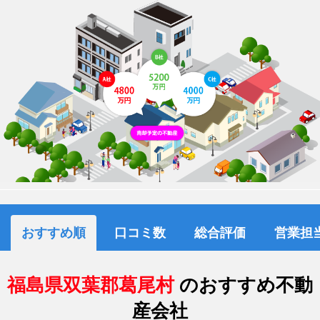
おすすめ順
口コミ数
総合評価
営業担
福島県双葉郡葛尾村
のおすすめ不動
産会社