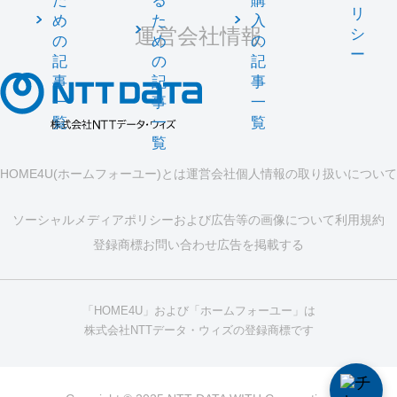
た
る
購
リ
め
た
入
運営会社情報
シ
の
め
の
ー
記
の
記
事
記
事
一
事
一
覧
一
覧
覧
HOME4U(ホームフォーユー)とは
運営会社
個人情報の取り扱いについて
ソーシャルメディアポリシーおよび広告等の画像について
利用規約
登録商標
お問い合わせ
広告を掲載する
「HOME4U」および「ホームフォーユー」は
株式会社NTTデータ・ウィズの登録商標です