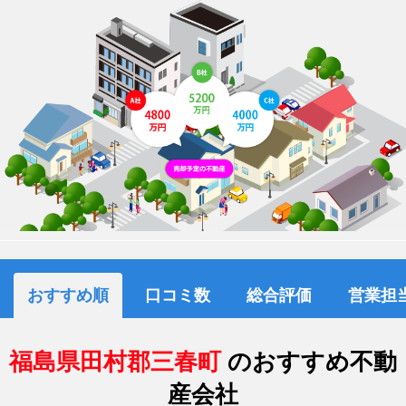
おすすめ順
口コミ数
総合評価
営業担
福島県田村郡三春町
のおすすめ不動
産会社