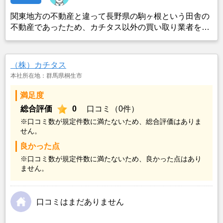
関東地方の不動産と違って長野県の駒ヶ根という田舎の
不動産であったため、カチタス以外の買い取り業者をみ
つけることができなかったことがカチタスを選んだ一番
の理由。売却金額については不満もあったが、いつまで
も空き家の状態で不動産を残しておけないと考えて売却
（株）カチタス
を決めた。
本社所在地：群馬県桐生市
満足度
総合評価
0
口コミ（0件）
※口コミ数が規定件数に満たないため、総合評価はありま
せん。
良かった点
※口コミ数が規定件数に満たないため、良かった点はあり
ません。
口コミはまだありません