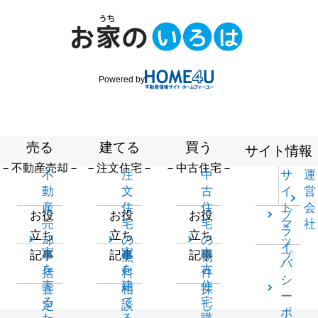
Powered by
売る
建てる
買う
サイト情報
－不動産売却－
－注文住宅－
－中古住宅－
不
注
中
サ
運
動
文
古
イ
営
産
住
住
ト
会
プ
お役
お役
お役
売
宅
宅
マ
社
ラ
立ち
立ち
立ち
却
の
の
ッ
イ
家
家
中
記事
記事
記事
一
無
物
プ
バ
を
を
古
括
料
件
シ
売
建
住
査
相
探
ー
る
て
宅
定
談
し
ポ