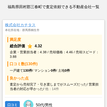
福島県田村郡三春町で査定依頼できる不動産会社一覧
株式会社カチタス
本社所在地：群馬県桐生市
満足度
総合評価
4.32
企業・営業担当者：4.38 / 売却価格：4.46 / 売却スピード：
3.88
口コミ数(130件)
一戸建て
130件
/
マンション
0件
/
土地
0件
良かった点
査定から売却完了・引き渡しまでがスムーズだった/
営業担
当者の対応が早かった/
他：14件
口コミ
50代/男性