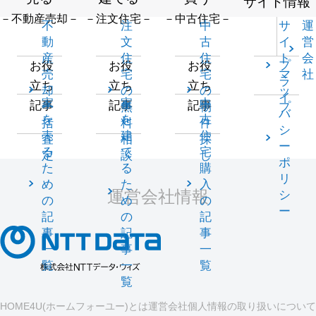
サイト情報
－不動産売却－
－注文住宅－
－中古住宅－
不
注
中
サ
運
動
文
古
イ
営
産
住
住
ト
会
プ
お役
お役
お役
売
宅
宅
マ
社
ラ
立ち
立ち
立ち
却
の
の
ッ
イ
家
家
中
記事
記事
記事
一
無
物
プ
バ
を
を
古
括
料
件
シ
売
建
住
査
相
探
ー
る
て
宅
定
談
し
ポ
た
る
購
リ
め
た
入
運営会社情報
シ
の
め
の
ー
記
の
記
事
記
事
一
事
一
覧
一
覧
覧
HOME4U(ホームフォーユー)とは
運営会社
個人情報の取り扱いについて