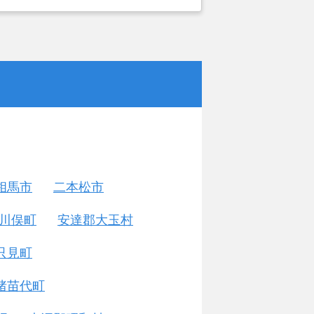
相馬市
二本松市
川俣町
安達郡大玉村
只見町
猪苗代町