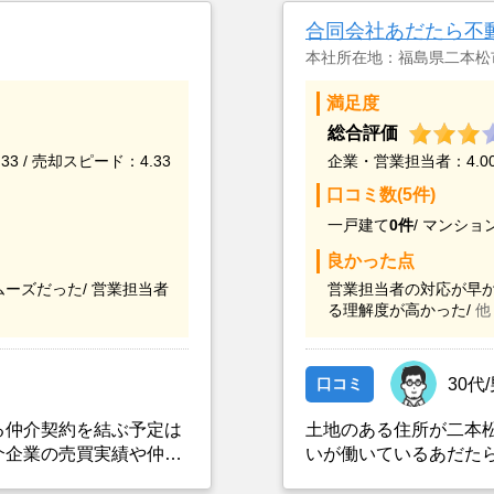
合同会社あだたら不
本社所在地：福島県二本松
満足度
総合評価
33 / 売却スピード：4.33
企業・営業担当者：4.00 
口コミ数(5件)
一戸建て
0件
/
マンショ
良かった点
ーズだった/
営業担当者
営業担当者の対応が早か
る理解度が高かった/
他
口コミ
30代
る仲介契約を結ぶ予定は
土地のある住所が二本
介企業の売買実績や仲介
いが働いているあだた
等を総合的に判断して、
た。またあだたら不動