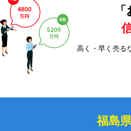
「
高く・早く売る
福島