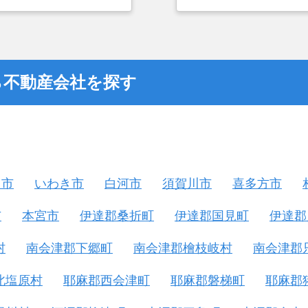
選んだ一番の理由。売却
つまでも空き家の状態で
却を決めた。
ら不動産会社を探す
山市
いわき市
白河市
須賀川市
喜多方市
市
本宮市
伊達郡桑折町
伊達郡国見町
伊達郡
村
南会津郡下郷町
南会津郡檜枝岐村
南会津郡
北塩原村
耶麻郡西会津町
耶麻郡磐梯町
耶麻郡