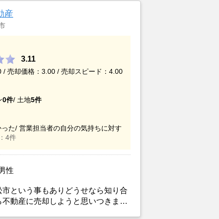
動産
市
3.11
/ 売却価格：3.00 / 売却スピード：4.00
ン
0件
/
土地
5件
った/
営業担当者の自分の気持ちに対す
：4件
/男性
松市という事もありどうせなら知り合
ら不動産に売却しようと思いつきまし
産なら二本松市全体の土地感なら詳し