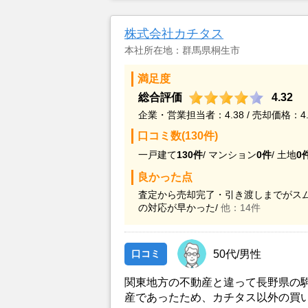
当該業者に決定したものである。
株式会社カチタス
本社所在地：群馬県桐生市
満足度
総合評価
4.32
企業・営業担当者：4.38 / 売却価格：4.
口コミ数(130件)
一戸建て
130件
/
マンション
0件
/
土地
0
良かった点
査定から売却完了・引き渡しまでがスム
の対応が早かった/
他：14件
口コミ
50代/男性
関東地方の不動産と違って長野県の
産であったため、カチタス以外の買