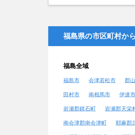
とができなかったことがカチタスを
金額については不満もあったが、い
不動産を残しておけないと考えて売
福島県の市区町村か
福島全域
福島市
会津若松市
郡
田村市
南相馬市
伊達
岩瀬郡鏡石町
岩瀬郡天栄
南会津郡南会津町
耶麻郡