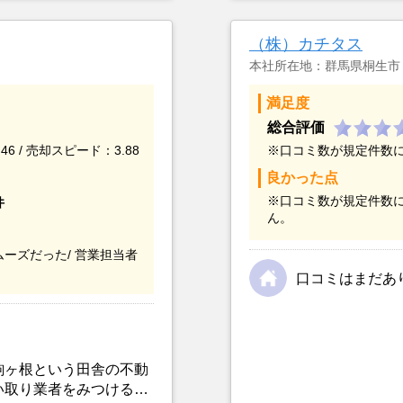
いので他の仲介業者に
動産に決めました。
（株）カチタス
本社所在地：群馬県桐生市
満足度
総合評価
46 / 売却スピード：3.88
※口コミ数が規定件数
良かった点
※口コミ数が規定件数
件
ん。
ーズだった/
営業担当者
口コミはまだあ
駒ヶ根という田舎の不動
い取り業者をみつけるこ