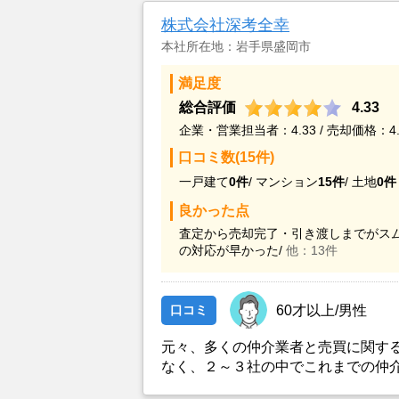
株式会社深考全幸
本社所在地：岩手県盛岡市
満足度
総合評価
4.33
企業・営業担当者：4.33 / 売却価格：4.
口コミ数(15件)
一戸建て
0件
/
マンション
15件
/
土地
0件
良かった点
査定から売却完了・引き渡しまでがスム
の対応が早かった/
他：13件
口コミ
60才以上/男性
元々、多くの仲介業者と売買に関す
なく、２～３社の中でこれまでの仲
業者との面談対応から担当者スキル