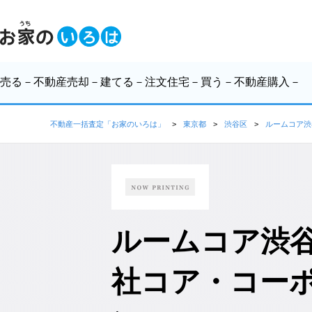
売る
－不動産売却－
建てる
－注文住宅－
買う
－不動産購入－
不動産一括査定「お家のいろは」
東京都
渋谷区
ルームコア渋
ルームコア渋谷
社コア・コー