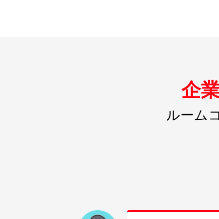
企
ルーム