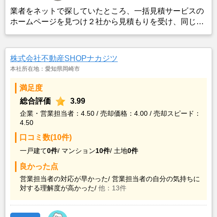
業者をネットで探していたところ、一括見積サービスの
ホームページを見つけ２社から見積もりを受け、同じ条
件で売り出したところ、ネット掲載からわずか３日でピ
タットハウスから購入希望の者がいると連絡を受け売却
が決まったため。
株式会社不動産SHOPナカジツ
本社所在地：愛知県岡崎市
満足度
総合評価
3.99
企業・営業担当者：4.50 / 売却価格：4.00 / 売却スピード：
4.50
口コミ数(10件)
一戸建て
0件
/
マンション
10件
/
土地
0件
良かった点
営業担当者の対応が早かった/
営業担当者の自分の気持ちに
対する理解度が高かった/
他：13件