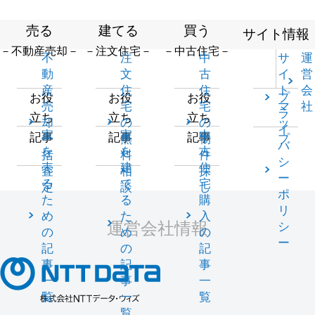
売る
建てる
買う
サイト情報
－不動産売却－
－注文住宅－
－中古住宅－
不
注
中
サ
運
動
文
古
イ
営
産
住
住
ト
会
プ
お役
お役
お役
売
宅
宅
マ
社
ラ
立ち
立ち
立ち
却
の
の
ッ
イ
家
家
中
記事
記事
記事
一
無
物
プ
バ
を
を
古
括
料
件
シ
売
建
住
査
相
探
ー
る
て
宅
定
談
し
ポ
た
る
購
リ
め
た
入
運営会社情報
シ
の
め
の
ー
記
の
記
事
記
事
一
事
一
覧
一
覧
覧