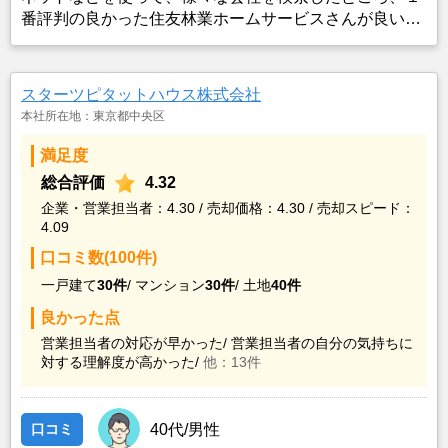
番評判の良かった住友林業ホームサービスさんが良いの
ではないかと思い、実際に資料などを請求した上で決定
した。また、最近売却した経験のある知人からのアドバ
イスの影響もあった。
スターツピタットハウス株式会社
本社所在地：東京都中央区
満足度
総合評価
4.32
企業・営業担当者：4.30 / 売却価格：4.30 / 売却スピード：
4.09
口コミ数(100件)
一戸建て
30件
/
マンション
30件
/
土地
40件
良かった点
営業担当者の対応が早かった/
営業担当者の自分の気持ちに
対する理解度が高かった/
他：13件
口コミ
40代/男性