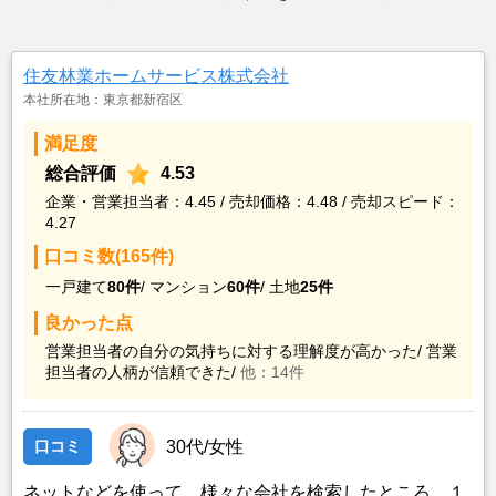
住友林業ホームサービス株式会社
本社所在地：東京都新宿区
満足度
総合評価
4.53
企業・営業担当者：4.45 / 売却価格：4.48 / 売却スピード：
4.27
口コミ数(165件)
一戸建て
80件
/
マンション
60件
/
土地
25件
良かった点
営業担当者の自分の気持ちに対する理解度が高かった/
営業
担当者の人柄が信頼できた/
他：14件
口コミ
30代/女性
ネットなどを使って、様々な会社を検索したところ、１