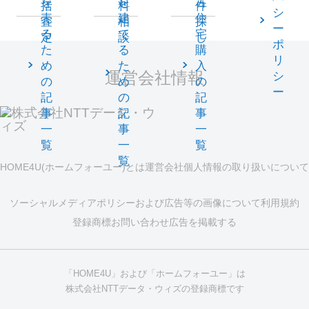
を
を
古
括
料
件
シ
売
建
住
査
相
探
ー
る
て
宅
定
談
し
ポ
た
る
購
リ
め
た
入
運営会社情報
シ
の
め
の
ー
記
の
記
事
記
事
一
事
一
覧
一
覧
覧
HOME4U(ホームフォーユー)とは
運営会社
個人情報の取り扱いについて
ソーシャルメディアポリシーおよび広告等の画像について
利用規約
登録商標
お問い合わせ
広告を掲載する
「HOME4U」および「ホームフォーユー」は
株式会社NTTデータ・ウィズの登録商標です