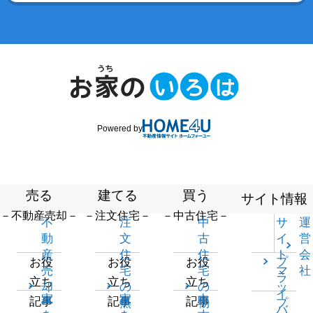
Powered by
売る
建てる
買う
サイト情報
－不動産売却－
－注文住宅－
－中古住宅－
不
注
中
サ
運
動
文
古
イ
営
産
住
住
ト
会
プ
お役
お役
お役
売
宅
宅
マ
社
ラ
立ち
立ち
立ち
却
の
の
ッ
イ
家
家
中
記事
記事
記事
一
無
物
プ
バ