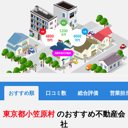
おすすめ順
口コミ数
総合評価
営業担
東京都小笠原村
のおすすめ不動産会
社