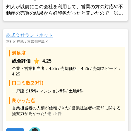
知人が以前にこの会社を利用して、営業の方の対応や不
動産の売買の結果から好印象だったと聞いたので、試し
にコンタクトを取ったところ、対応して頂いた営業の方
が信頼の置けそうな方で、知識もあり経験豊富な印象だ
ったので、利用した。
株式会社ランドネット
本社所在地：東京都豊島区
満足度
総合評価
4.25
企業・営業担当者：4.25 / 売却価格：4.25 / 売却スピード：
4.25
口コミ数(20件)
一戸建て
15件
/
マンション
5件
/
土地
0件
良かった点
営業担当者の人柄が信頼できた/
営業担当者の売却に関する
提案力が高かった/
他：8件