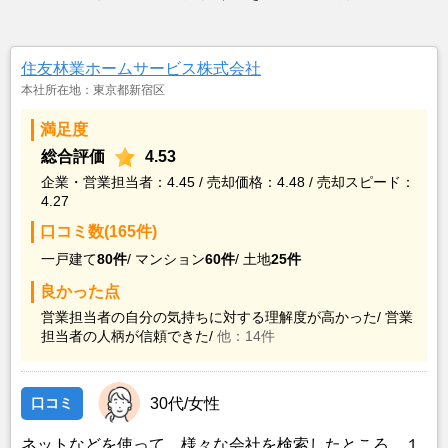
住友林業ホームサービス株式会社
本社所在地：東京都新宿区
満足度
総合評価
4.53
企業・営業担当者：4.45 / 売却価格：4.48 / 売却スピード：
4.27
口コミ数(165件)
一戸建て
80件
/
マンション
60件
/
土地
25件
良かった点
営業担当者の自分の気持ちに対する理解度が高かった/
営業
担当者の人柄が信頼できた/
他：14件
口コミ
30代/女性
ネットなどを使って、様々な会社を検索したところ、１