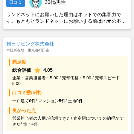
口コミ
30代/男性
ランドネットにお願いした理由はネットでの集客力で
す。もともとランドネットにお願いする前は地元の不動
産屋に売却依頼を出していました。しかし築年数がかな
り経過していること、また駐車場がないことで地元の不
動産屋では取り扱ってもらえませんでした。そこでそれ
朝日リビング株式会社
までに取引があり、全国対応しているランドネットにお
本社所在地：東京都町田市
願いしました。
満足度
総合評価
4.05
企業・営業担当者：5.00 / 売却価格：5.00 / 売却スピード：
5.00
口コミ数(5件)
一戸建て
0件
/
マンション
5件
/
土地
0件
良かった点
営業担当者の人柄が信頼できた/
査定額についての納得がで
きた/
他：4件