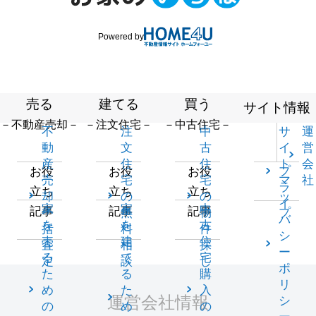
Powered by
売る
建てる
買う
サイト情報
－不動産売却－
－注文住宅－
－中古住宅－
不
注
中
サ
運
動
文
古
イ
営
産
住
住
ト
会
プ
お役
お役
お役
売
宅
宅
マ
社
ラ
立ち
立ち
立ち
却
の
の
ッ
イ
家
家
中
記事
記事
記事
一
無
物
プ
バ
を
を
古
括
料
件
シ
売
建
住
査
相
探
ー
る
て
宅
定
談
し
ポ
た
る
購
リ
め
た
入
運営会社情報
シ
の
め
の