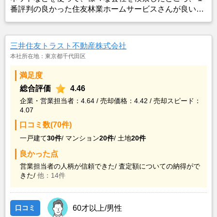
番評判の良かった住友林業ホームサービスさんが良いの
ではないかと思い、実際に資料などを請求した上で決定
した。また、最近売却した経験のある知人からのアドバ
イスの影響もあった。
三井住友トラスト不動産株式会社
本社所在地：東京都千代田区
満足度
総合評価
4.46
企業・営業担当者：4.64 / 売却価格：4.42 / 売却スピード：
4.07
口コミ数(70件)
一戸建て
30件
/
マンション
20件
/
土地
20件
良かった点
営業担当者の人柄が信頼できた/
査定額についての納得がで
きた/
他：14件
口コミ
60才以上/男性