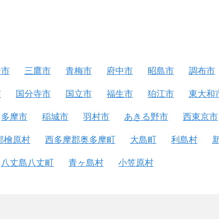
野市
三鷹市
青梅市
府中市
昭島市
調布市
市
国分寺市
国立市
福生市
狛江市
東大和
多摩市
稲城市
羽村市
あきる野市
西東京市
郡檜原村
西多摩郡奥多摩町
大島町
利島村
八丈島八丈町
青ヶ島村
小笠原村