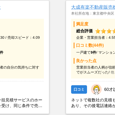
社
大成有楽不動産販売
本社所在地：東京都中央区
満足度
総合評価
30 / 売却スピード：4.09
企業・営業担当者：4.55 
口コミ数(44件)
0件
一戸建て
9件
/
マンショ
良かった点
者の自分の気持ちに対す
営業担当者の人柄が信頼
でがスムーズだった/
他
口コミ
60才
一括見積サービスのホー
ネットで複数社の見積も
を受け、同じ条件で売り
あり、その後電話連絡
か３日でピタットハウス
て大手の3社の営業と