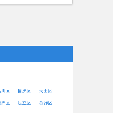
対応して頂いた営業の方が信頼の置け
り経験豊富な印象だったので、利用し
品川区
目黒区
大田区
練馬区
足立区
葛飾区