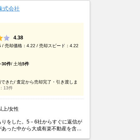
株式会社
4.38
/ 売却価格：4.22 / 売却スピード：4.22
ン
30件
/
土地
5件
できた/
査定から売却完了・引き渡しま
：13件
以上/女性
りをした。5－6社からすぐに返信が
があった中から大成有楽不動産を含め
面談をした。担当者の対応が良く信頼