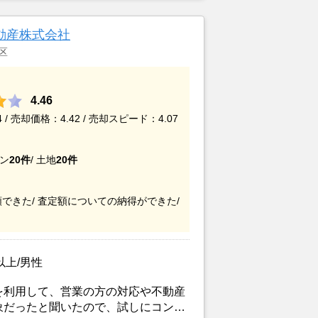
とと、提示された査定金額に納得感が
約をした。
動産株式会社
区
4.46
/ 売却価格：4.42 / 売却スピード：4.07
ン
20件
/
土地
20件
できた/
査定額についての納得ができた/
以上/男性
を利用して、営業の方の対応や不動産
象だったと聞いたので、試しにコンタ