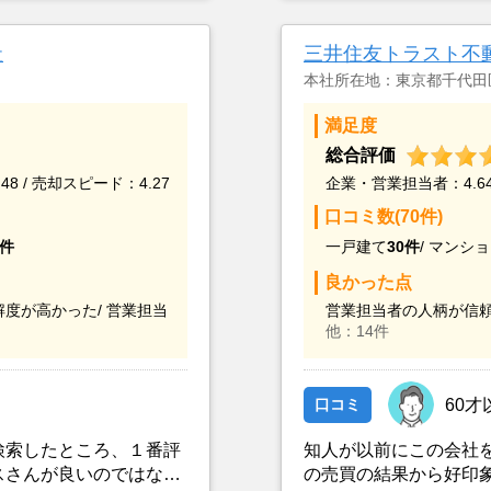
け売却が決まったため。
できそうだと思ったこ
あったことから専任契
社
三井住友トラスト不
本社所在地：東京都千代田
満足度
総合評価
48 / 売却スピード：4.27
企業・営業担当者：4.64 
口コミ数(70件)
5件
一戸建て
30件
/
マンショ
良かった点
度が高かった/
営業担当
営業担当者の人柄が信頼
他：14件
口コミ
60才
検索したところ、１番評
知人が以前にこの会社
スさんが良いのではない
の売買の結果から好印