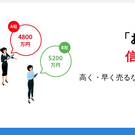
「
高く・早く売る