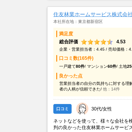
から購入希望の者がいると連絡を受
住友林業ホームサービス株式会
本社所在地：東京都新宿区
満足度
総合評価
4.53
企業・営業担当者：4.45 / 売却価格：4.
口コミ数(165件)
一戸建て
80件
/
マンション
60件
/
土地
2
良かった点
営業担当者の自分の気持ちに対する理解
者の人柄が信頼できた/
他：14件
口コミ
30代/女性
ネットなどを使って、様々な会社を
判の良かった住友林業ホームサービ