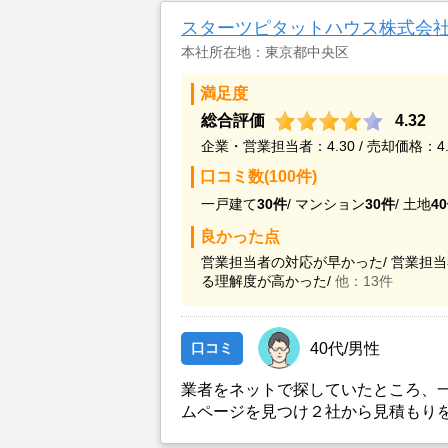
スターツピタットハウス株式会
本社所在地：東京都中央区
満足度
総合評価
4.32
企業・営業担当者：4.30 / 売却価格：4.
口コミ数(100件)
一戸建て
30件
/
マンション
30件
/
土地
4
良かった点
営業担当者の対応が早かった/
営業担当
る理解度が高かった/
他：13件
口コミ
40代/男性
業者をネットで探していたところ、
ムページを見つけ２社から見積もり
出したところ、ネット掲載からわず