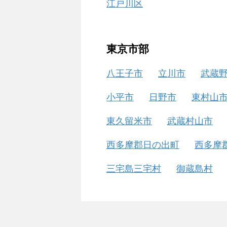
江戸川区
東京市部
八王子市
立川市
武蔵
小平市
日野市
東村山
東久留米市
武蔵村山市
西多摩郡日の出町
西多摩
三宅島三宅村
御蔵島村