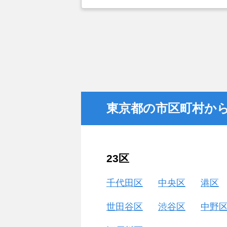
かと思い、実際に資料などを請求し
最近売却した経験のある知人からの
た。
東京都の市区町村か
23区
千代田区
中央区
港区
世田谷区
渋谷区
中野