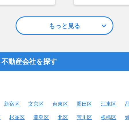
た上で決定した。また、
クトを取ったところ、
アドバイスの影響もあっ
そうな方で、知識もあ
た。
もっと見る
ら不動産会社を探す
新宿区
文京区
台東区
墨田区
江東区
区
杉並区
豊島区
北区
荒川区
板橋区