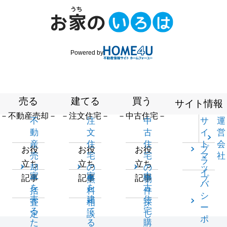
Powered by
売る
建てる
買う
サイト情報
－不動産売却－
－注文住宅－
－中古住宅－
不
注
中
サ
運
動
文
古
イ
営
産
住
住
ト
会
プ
お役
お役
お役
売
宅
宅
マ
社
ラ
立ち
立ち
立ち
却
の
の
ッ
イ
家
家
中
記事
記事
記事
一
無
物
プ
バ
を
を
古
括
料
件
シ
売
建
住
査
相
探
ー
る
て
宅
定
談
し
ポ
た
る
購