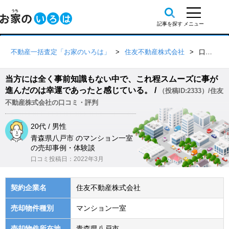
不動産一括査定「お家のいろは」
住友不動産株式会社
口コミ詳細
当方には全く事前知識もない中で、これ程スムーズに事が
進んだのは幸運であったと感じている。 /
（投稿ID:2333）/住友
不動産株式会社の口コミ・評判
20代 / 男性
青森県八戸市 のマンション一室
の売却事例・体験談
口コミ投稿日：2022年3月
契約企業名
住友不動産株式会社
売却物件種別
マンション一室
売却物件所在地
青森県八戸市