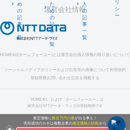
リ
め
た
入
運営会社情報
シ
の
め
の
ー
記
の
記
事
記
事
一
事
一
覧
一
覧
覧
HOME4U(ホームフォーユー)とは
運営会社
個人情報の取り扱いについて
ソーシャルメディアポリシーおよび広告等の画像について
利用規約
登録商標
お問い合わせ
広告を掲載する
「HOME4U」および「ホームフォーユー」は
株式会社NTTデータ・ウィズの登録商標です
査定価格に
数百万円の差
が出る事も！
売却成功のカギは複数企業の
査定価格の比較
から
Copyright © 2025 NTT DATA WITH Corporation