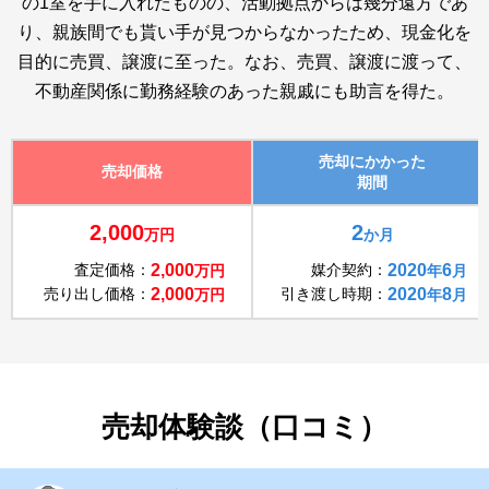
の1室を手に入れたものの、活動拠点からは幾分遠方であ
り、親族間でも貰い手が見つからなかったため、現金化を
目的に売買、譲渡に至った。なお、売買、譲渡に渡って、
不動産関係に勤務経験のあった親戚にも助言を得た。
売却にかかった
売却価格
期間
2,000
2
万円
か月
査定価格：
2,000
媒介契約：
2020
6
万円
年
月
売り出し価格：
2,000
引き渡し時期：
2020
8
万円
年
月
売却体験談（口コミ）