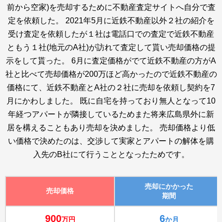
前から空家)を売却するために不動産査定サイトへ自分で査
定を依頼した。 2021年5月に近鉄不動産以外２社の紹介を
受け査定を依頼したが１社は電話口での査定で近鉄不動産
ともう１社(地元のA社)が訪れて査定して貰い売却価格の提
示をして貰った。 6月に査定価格がでて近鉄不動産の方がA
社と比べて売却価格が200万ほど高かったので近鉄不動産の
価格にて、近鉄不動産とA社の２社に売却を依頼し契約を7
月にかわしました。 既に自宅を持っており無人となって10
年経つアパートが隣接しているためまた将来広島県外に新
居を構えることもあり売却を決めました。 売却価格より低
い価格で決めたのは、交渉して実家とアパートの解体を購
入先のB社にて行うこととなったためです。
売却にかかった
売却価格
期間
900
6
万円
か月