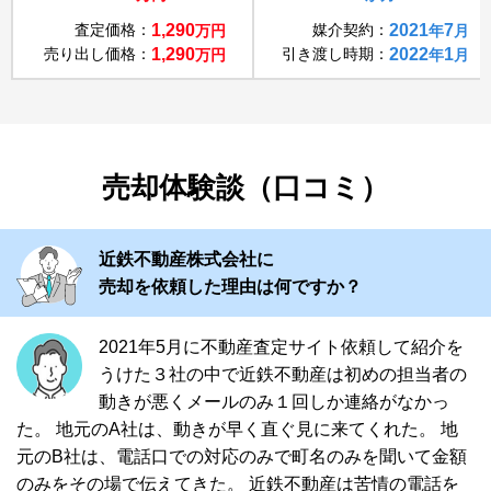
査定価格：
1,290
媒介契約：
2021
7
万円
年
月
売り出し価格：
1,290
引き渡し時期：
2022
1
万円
年
月
売却体験談（口コミ）
近鉄不動産株式会社に
売却を依頼した理由は何ですか？
2021年5月に不動産査定サイト依頼して紹介を
うけた３社の中で近鉄不動産は初めの担当者の
動きが悪くメールのみ１回しか連絡がなかっ
た。 地元のA社は、動きが早く直ぐ見に来てくれた。 地
元のB社は、電話口での対応のみで町名のみを聞いて金額
のみをその場で伝えてきた。 近鉄不動産は苦情の電話を