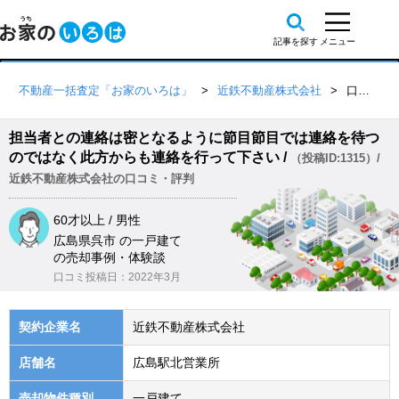
不動産一括査定「お家のいろは」
近鉄不動産株式会社
口コミ詳細
担当者との連絡は密となるように節目節目では連絡を待つ
のではなく此方からも連絡を行って下さい /
（投稿ID:1315）/
近鉄不動産株式会社の口コミ・評判
60才以上 / 男性
広島県呉市 の一戸建て
の売却事例・体験談
口コミ投稿日：2022年3月
契約企業名
近鉄不動産株式会社
店舗名
広島駅北営業所
売却物件種別
一戸建て