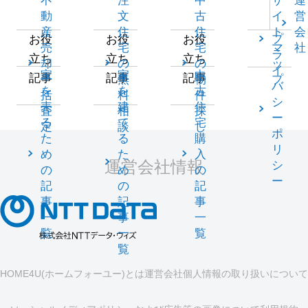
不
注
中
サ
運
動
文
古
イ
営
産
住
住
ト
会
プ
お役
お役
お役
売
宅
宅
マ
社
ラ
立ち
立ち
立ち
却
の
の
ッ
イ
家
家
中
記事
記事
記事
一
無
物
プ
バ
を
を
古
括
料
件
シ
売
建
住
査
相
探
ー
る
て
宅
定
談
し
ポ
た
る
購
リ
め
た
入
運営会社情報
シ
の
め
の
ー
記
の
記
事
記
事
一
事
一
覧
一
覧
覧
HOME4U(ホームフォーユー)とは
運営会社
個人情報の取り扱いについて