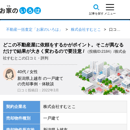
不動産一括査定「お家のいろは」
株式会社すむとこ
口コミ詳細
どこの不動産屋に依頼をするかがポイント。そこが異なる
だけで結果が大きく変わるので要注意 /
（投稿ID:2184）/株式会
社すむとこの口コミ・評判
40代 / 女性
新潟県上越市 の一戸建て
の売却事例・体験談
口コミ投稿日：2022年3月
契約企業名
株式会社すむとこ
売却物件種別
一戸建て
売却物件所在地
新潟県上越市