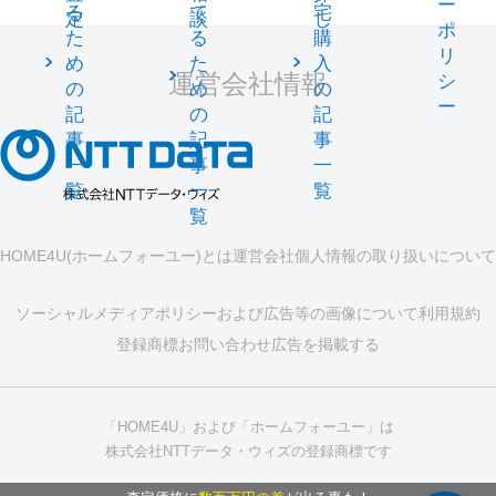
ー
る
て
宅
定
談
し
ポ
た
る
購
リ
め
た
入
運営会社情報
シ
の
め
の
ー
記
の
記
事
記
事
一
事
一
覧
一
覧
覧
HOME4U(ホームフォーユー)とは
運営会社
個人情報の取り扱いについて
ソーシャルメディアポリシーおよび広告等の画像について
利用規約
登録商標
お問い合わせ
広告を掲載する
「HOME4U」および「ホームフォーユー」は
株式会社NTTデータ・ウィズの登録商標です