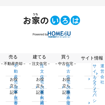
Powered by
売る
建てる
買う
サイト情報
－不動産売却－
－注文住宅－
－中古住宅－
不
注
中
サ
運
動
文
古
イ
営
産
住
住
ト
会
プ
お役
お役
お役
売
宅
宅
マ
社
ラ
立ち
立ち
立ち
却
の
の
ッ
イ
家
家
中
記事
記事
記事
一
無
物
プ
バ
を
を
古
括
料
件
シ
売
建
住
査
相
探