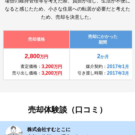
場合の維持管理等を考えた際、負担が増し、生活が不便に
なると感じたため、小さな住居への転居が必要だと考えた
ため、売却を決意した。
売却にかかった
売却価格
期間
2,800
2
万円
か月
査定価格：
3,200
媒介契約：
2017
1
万円
年
月
売り出し価格：
3,200
引き渡し時期：
2017
3
万円
年
月
売却体験談（口コミ）
株式会社すむとこに