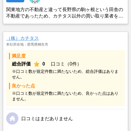
関東地方の不動産と違って長野県の駒ヶ根という田舎の
不動産であったため、カチタス以外の買い取り業者をみ
つけることができなかったことがカチタスを選んだ一番
の理由。売却金額については不満もあったが、いつまで
も空き家の状態で不動産を残しておけないと考えて売却
（株）カチタス
を決めた。
本社所在地：群馬県桐生市
満足度
総合評価
0
口コミ（0件）
※口コミ数が規定件数に満たないため、総合評価はありま
せん。
良かった点
※口コミ数が規定件数に満たないため、良かった点はあり
ません。
口コミはまだありません