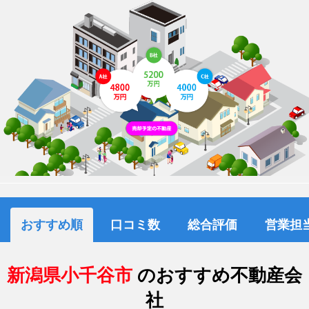
おすすめ順
口コミ数
総合評価
営業担
新潟県小千谷市
のおすすめ不動産会
社