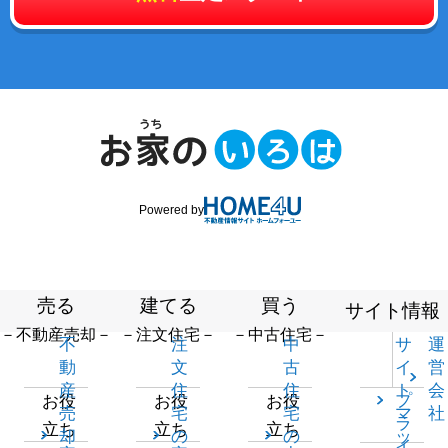
Powered by
売る
建てる
買う
サイト情報
－不動産売却－
－注文住宅－
－中古住宅－
不
注
中
サ
運
動
文
古
イ
営
産
住
住
ト
会
プ
お役
お役
お役
売
宅
宅
マ
社
ラ
立ち
立ち
立ち
却
の
の
ッ
イ