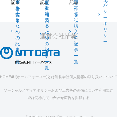
家
家
中
記事
記事
記事
一
無
物
プ
バ
を
を
古
括
料
件
シ
売
建
住
査
相
探
ー
る
て
宅
定
談
し
ポ
た
る
購
リ
め
た
入
運営会社情報
シ
の
め
の
ー
記
の
記
事
記
事
一
事
一
覧
一
覧
覧
HOME4U(ホームフォーユー)とは
運営会社
個人情報の取り扱いについて
ソーシャルメディアポリシーおよび広告等の画像について
利用規約
登録商標
お問い合わせ
広告を掲載する