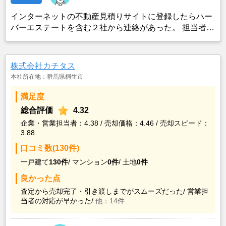
インターネットの不動産見積りサイトに登録したらハー
バーエステートを含む２社から連絡があった。 担当者が
積極的だったので、すぐに買い取りを依頼した。
株式会社カチタス
本社所在地：群馬県桐生市
満足度
総合評価
4.32
企業・営業担当者：4.38 / 売却価格：4.46 / 売却スピード：
3.88
口コミ数(130件)
一戸建て
130件
/
マンション
0件
/
土地
0件
良かった点
査定から売却完了・引き渡しまでがスムーズだった/
営業担
当者の対応が早かった/
他：14件