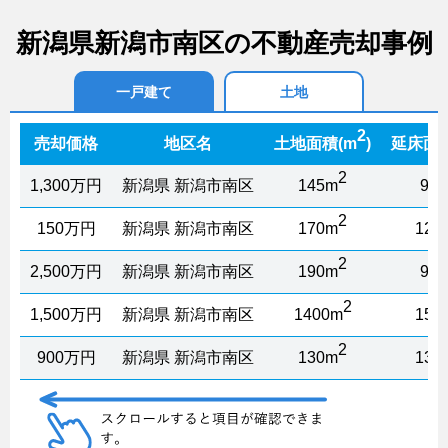
新潟県新潟市南区の不動産売却事例
一戸建て
土地
2
売却価格
地区名
土地面積(m
)
延床面積
2
1,300万円
新潟県 新潟市南区
145m
95
2
150万円
新潟県 新潟市南区
170m
125
2
2,500万円
新潟県 新潟市南区
190m
95
2
1,500万円
新潟県 新潟市南区
1400m
155
2
900万円
新潟県 新潟市南区
130m
130