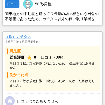
口コミ
50代/男性
関東地方の不動産と違って長野県の駒ヶ根という田舎の
不動産であったため、カチタス以外の買い取り業者をみ
つけることができなかったことがカチタスを選んだ一番
の理由。売却金額については不満もあったが、いつまで
も空き家の状態で不動産を残しておけないと考えて売却
（株）カチタス
を決めた。
本社所在地：群馬県桐生市
満足度
総合評価
0
口コミ（0件）
※口コミ数が規定件数に満たないため、総合評価はありま
せん。
良かった点
※口コミ数が規定件数に満たないため、良かった点はあり
ません。
口コミはまだありません