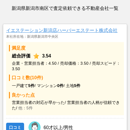
新潟県新潟市南区で査定依頼できる不動産会社一覧
イエステーション新潟店ハーバーエステート株式会社
本社所在地：新潟県新潟市中央区
満足度
総合評価
3.54
企業・営業担当者：4.50 / 売却価格：3.50 / 売却スピード：
3.50
口コミ数(10件)
一戸建て
5件
/
マンション
0件
/
土地
5件
良かった点
営業担当者の対応が早かった/
営業担当者の人柄が信頼でき
た/
他：5件
口コミ
60才以上/男性