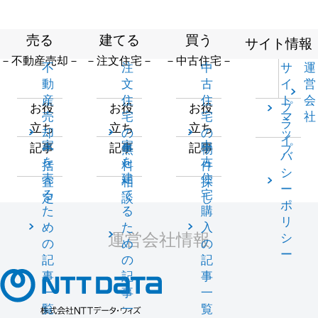
売る
建てる
買う
サイト情報
－不動産売却－
－注文住宅－
－中古住宅－
不
注
中
サ
運
動
文
古
イ
営
産
住
住
ト
会
プ
お役
お役
お役
売
宅
宅
マ
社
ラ
立ち
立ち
立ち
却
の
の
ッ
イ
家
家
中
記事
記事
記事
一
無
物
プ
バ
を
を
古
括
料
件
シ
売
建
住
査
相
探
ー
る
て
宅
定
談
し
ポ
た
る
購
リ
め
た
入
運営会社情報
シ
の
め
の
ー
記
の
記
事
記
事
一
事
一
覧
一
覧