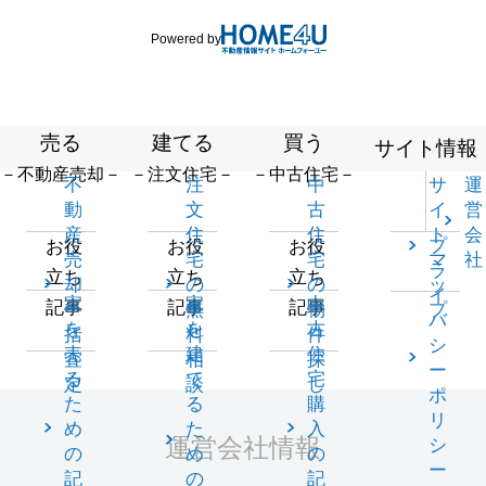
Powered by
売る
建てる
買う
サイト情報
－不動産売却－
－注文住宅－
－中古住宅－
不
注
中
サ
運
動
文
古
イ
営
産
住
住
ト
会
プ
お役
お役
お役
売
宅
宅
マ
社
ラ
立ち
立ち
立ち
却
の
の
ッ
イ
家
家
中
記事
記事
記事
一
無
物
プ
バ
を
を
古
括
料
件
シ
売
建
住
査
相
探
ー
る
て
宅
定
談
し
ポ
た
る
購
リ
め
た
入
運営会社情報
シ
の
め
の
ー
記
の
記