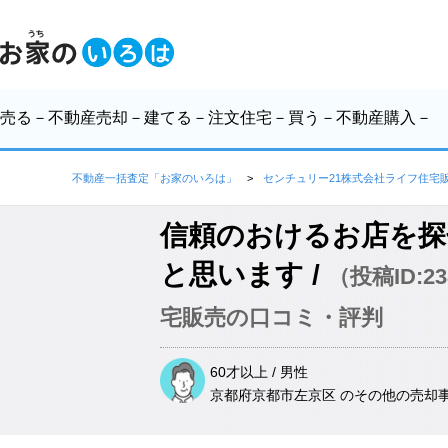
売る
－不動産売却－
建てる
－注文住宅－
買う
－不動産購入－
不動産一括査定「お家のいろは」
センチュリー21株式会社ライフ住宅
信頼のおけるお店を探
と思います /
（投稿ID:
宅販売の口コミ・評判
60才以上 / 男性
京都府京都市左京区 のその他
の売却