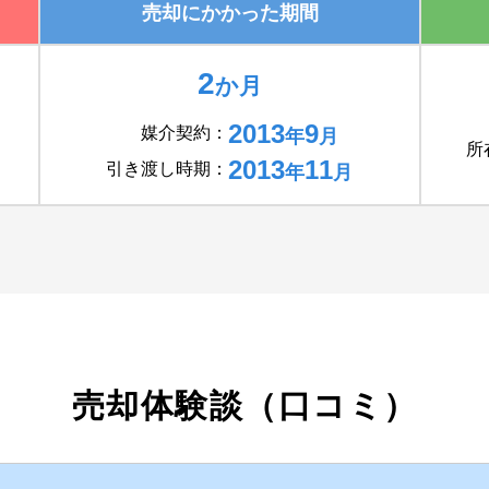
売却にかかった
期間
2
か月
2013
9
媒介契約：
年
月
所
2013
11
引き渡し時期：
年
月
売却体験談（口コミ）