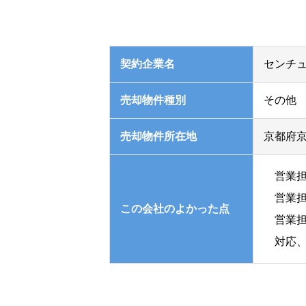
契約企業名
センチュ
売却物件種別
その他
売却物件所在地
京都府
営業
営業
この会社の
よかった点
営業
対応