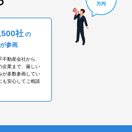
ら
,500社
の
が参画
手不動産会社から、
の企業まで、厳しい
みが多数参画してい
にも安心してご相談