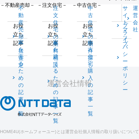
－不動産売却－
－注文住宅－
－中古住宅－
不
注
中
サ
運
動
文
古
イ
営
産
住
住
ト
会
プ
お役
お役
お役
売
宅
宅
マ
社
ラ
立ち
立ち
立ち
却
の
の
ッ
イ
家
家
中
記事
記事
記事
一
無
物
プ
バ
を
を
古
括
料
件
シ
売
建
住
査
相
探
ー
る
て
宅
定
談
し
ポ
た
る
購
リ
め
た
入
運営会社情報
シ
の
め
の
ー
記
の
記
事
記
事
一
事
一
覧
一
覧
覧
HOME4U(ホームフォーユー)とは
運営会社
個人情報の取り扱いについて