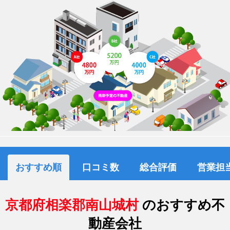
おすすめ順
口コミ数
総合評価
営業担
京都府相楽郡南山城村
のおすすめ不
動産会社