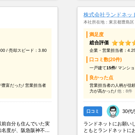
最近売却した経験のあ
た。
株式会社ランドネッ
本社所在地：東京都豊島区
満足度
総合評価
00 / 売却スピード：3.80
企業・営業担当者：4.25 
口コミ数(20件)
一戸建て
15件
/
マンショ
良かった点
豊富だった/
営業担当者
営業担当者の人柄が信頼
力が高かった/
他：8件
口コミ
30代
以前自分も住んでいた実
ランドネットにお願い
知名度が、阪急阪神不動
ともとランドネットに