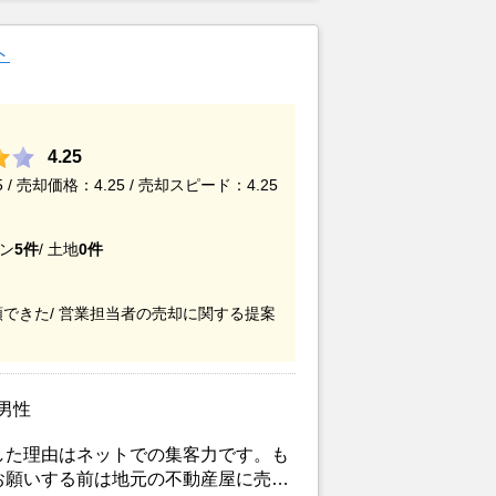
る知人からのアドバイスの影響もあっ
ト
4.25
/ 売却価格：4.25 / 売却スピード：4.25
ン
5件
/
土地
0件
できた/
営業担当者の売却に関する提案
/男性
した理由はネットでの集客力です。も
お願いする前は地元の不動産屋に売却