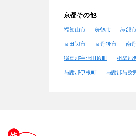
京都その他
福知山市
舞鶴市
綾部
京田辺市
京丹後市
南
綴喜郡宇治田原町
相楽郡
与謝郡伊根町
与謝郡与謝