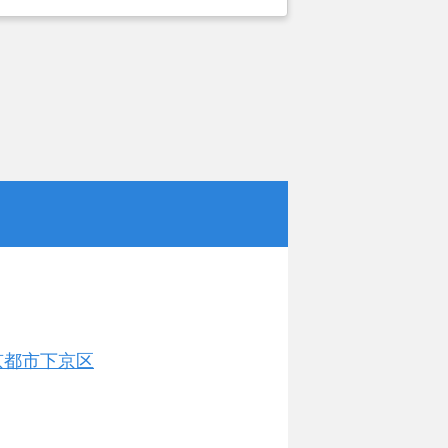
。しかし築年数がかなり経過している
いことで地元の不動産屋では取り扱っ
。そこでそれまでに取引があり、全国
ットにお願いしました。
京都市下京区