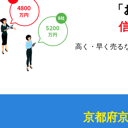
「
高く・早く売る
京都府