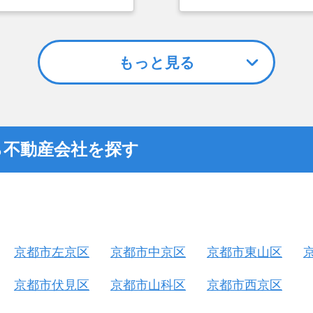
の処分等も含めて、地元
依頼を出していました
たので選んだ。
こと、また駐車場がな
てもらえませんでした
対応しているランドネ
もっと見る
ら不動産会社を探す
京都市左京区
京都市中京区
京都市東山区
京都市伏見区
京都市山科区
京都市西京区