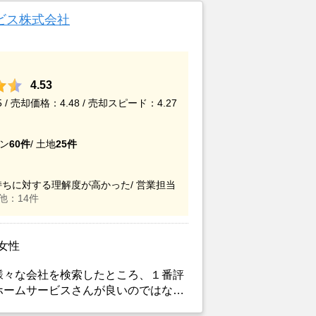
ビス株式会社
4.53
/ 売却価格：4.48 / 売却スピード：4.27
ン
60件
/
土地
25件
ちに対する理解度が高かった/
営業担当
他：14件
/女性
様々な会社を検索したところ、１番評
ホームサービスさんが良いのではない
などを請求した上で決定した。また、