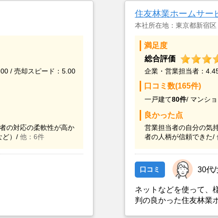
住友林業ホームサー
本社所在地：東京都新宿区
満足度
総合評価
00 / 売却スピード：5.00
企業・営業担当者：4.45 
口コミ数(165件)
一戸建て
80件
/
マンショ
良かった点
者の対応の柔軟性が高か
営業担当者の自分の気持
ど）/
他：6件
者の人柄が信頼できた/
口コミ
30代
ネットなどを使って、
判の良かった住友林業
かと思い、実際に資料