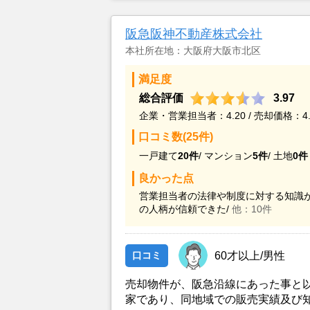
阪急阪神不動産株式会社
本社所在地：大阪府大阪市北区
満足度
総合評価
3.97
企業・営業担当者：4.20 / 売却価格：4.
口コミ数(25件)
一戸建て
20件
/
マンション
5件
/
土地
0件
良かった点
営業担当者の法律や制度に対する知識が
の人柄が信頼できた/
他：10件
口コミ
60才以上/男性
売却物件が、阪急沿線にあった事と
家であり、同地域での販売実績及び