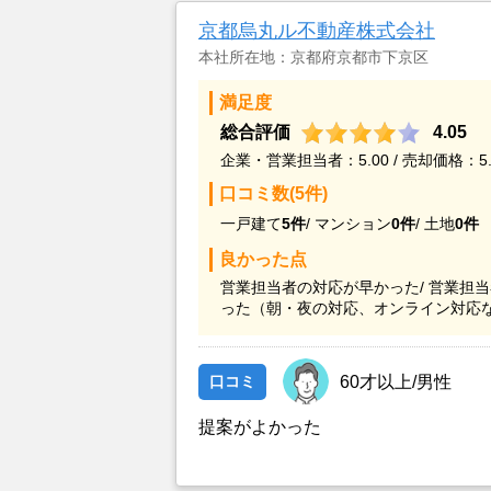
京都烏丸ル不動産株式会社
本社所在地：京都府京都市下京区
満足度
総合評価
4.05
企業・営業担当者：5.00 / 売却価格：5.
口コミ数(5件)
一戸建て
5件
/
マンション
0件
/
土地
0件
良かった点
営業担当者の対応が早かった/
営業担当
った（朝・夜の対応、オンライン対応な
口コミ
60才以上/男性
提案がよかった