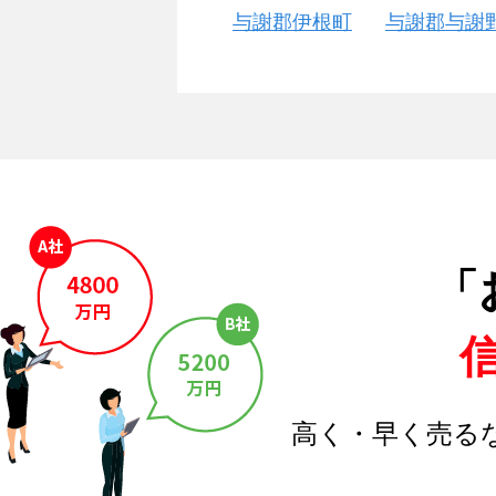
与謝郡伊根町
与謝郡与謝
「
高く・早く売る