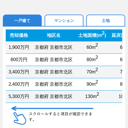
一戸建て
マンション
土地
2
売却価格
地区名
土地面積(m
)
延床面積
2
1,900万円
京都府 京都市北区
60m
65
2
800万円
京都府 京都市北区
80m
65
2
3,400万円
京都府 京都市北区
70m
70
2
2,400万円
京都府 京都市北区
90m
80
2
5,300万円
京都府 京都市北区
130m
100