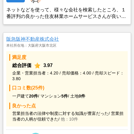
ネットなどを使って、様々な会社を検索したところ、１
番評判の良かった住友林業ホームサービスさんが良いの
ではないかと思い、実際に資料などを請求した上で決定
した。また、最近売却した経験のある知人からのアドバ
イスの影響もあった。
阪急阪神不動産株式会社
本社所在地：大阪府大阪市北区
満足度
総合評価
3.97
企業・営業担当者：4.20 / 売却価格：4.00 / 売却スピード：
3.80
口コミ数(25件)
一戸建て
20件
/
マンション
5件
/
土地
0件
良かった点
営業担当者の法律や制度に対する知識が豊富だった/
営業担
当者の人柄が信頼できた/
他：10件