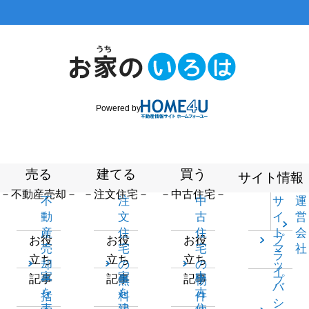
Powered by
売る
建てる
買う
サイト情報
－不動産売却－
－注文住宅－
－中古住宅－
不
注
中
サ
運
動
文
古
イ
営
産
住
住
ト
会
プ
お役
お役
お役
売
宅
宅
マ
社
ラ
立ち
立ち
立ち
却
の
の
ッ
イ
家
家
中
記事
記事
記事
一
無
物
プ
バ
を
を
古
括
料
件
シ
売
建
住