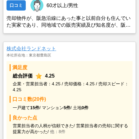
口コミ
60才以上/男性
売却物件が、阪急沿線にあった事と以前自分も住んでい
た実家であり、同地域での販売実績及び知名度が、阪急
阪神不動産が一番実績があるとともに、建物の処分等も
含めて、地元の関連があり一番適していると思ったので
選んだ。
株式会社ランドネット
本社所在地：東京都豊島区
満足度
総合評価
4.25
企業・営業担当者：4.25 / 売却価格：4.25 / 売却スピード：
4.25
口コミ数(20件)
一戸建て
15件
/
マンション
5件
/
土地
0件
良かった点
営業担当者の人柄が信頼できた/
営業担当者の売却に関する
提案力が高かった/
他：8件