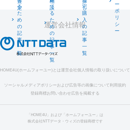
査
相
探
ー
る
て
宅
定
談
し
ポ
た
る
購
リ
め
た
入
運営会社情報
シ
の
め
の
ー
記
の
記
事
記
事
一
事
一
覧
一
覧
覧
HOME4U(ホームフォーユー)とは
運営会社
個人情報の取り扱いについて
ソーシャルメディアポリシーおよび広告等の画像について
利用規約
登録商標
お問い合わせ
広告を掲載する
「HOME4U」および「ホームフォーユー」は
株式会社NTTデータ・ウィズの登録商標です