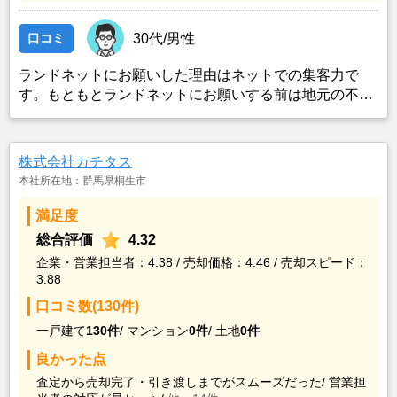
口コミ
30代/男性
ランドネットにお願いした理由はネットでの集客力で
す。もともとランドネットにお願いする前は地元の不動
産屋に売却依頼を出していました。しかし築年数がかな
り経過していること、また駐車場がないことで地元の不
動産屋では取り扱ってもらえませんでした。そこでそれ
株式会社カチタス
までに取引があり、全国対応しているランドネットにお
本社所在地：群馬県桐生市
願いしました。
満足度
総合評価
4.32
企業・営業担当者：4.38 / 売却価格：4.46 / 売却スピード：
3.88
口コミ数(130件)
一戸建て
130件
/
マンション
0件
/
土地
0件
良かった点
査定から売却完了・引き渡しまでがスムーズだった/
営業担