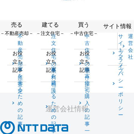
売る
建てる
買う
サイト情報
－不動産売却－
－注文住宅－
－中古住宅－
不
注
中
サ
運
動
文
古
イ
営
産
住
住
ト
会
プ
お役
お役
お役
売
宅
宅
マ
社
ラ
立ち
立ち
立ち
却
の
の
ッ
イ
家
家
中
記事
記事
記事
一
無
物
プ
バ
を
を
古
括
料
件
シ
売
建
住
査
相
探
ー
る
て
宅
定
談
し
ポ
た
る
購
リ
め
た
入
運営会社情報
シ
の
め
の
ー
記
の
記
事
記
事
一
事
一