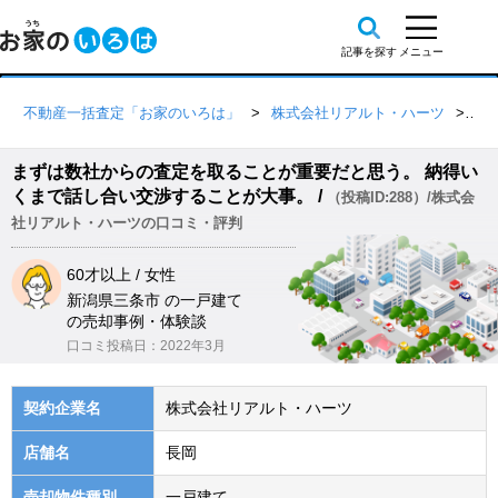
不動産一括査定「お家のいろは」
株式会社リアルト・ハーツ
口
まずは数社からの査定を取ることが重要だと思う。 納得い
くまで話し合い交渉することが大事。 /
（投稿ID:288）/株式会
社リアルト・ハーツの口コミ・評判
60才以上 / 女性
新潟県三条市 の一戸建て
の売却事例・体験談
口コミ投稿日：2022年3月
契約企業名
株式会社リアルト・ハーツ
店舗名
長岡
売却物件種別
一戸建て