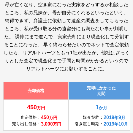
母が亡くなり、空き家になった実家をどうするか相談した
ところ、私の兄妹が、母が自分にくれるといったという。
納得できず、弁護士に依頼して遺産の調査をしてもらった
ところ、私が受け取る分の遺留分にも満たない事が判明し
た。 調停にまで進んで、実家売却により現金化して分割す
ることになった。 早く終わらせたいのでネットで査定依頼
したら、リアルトハーツともう1社が出たが、他社はざっく
りとした査定で現金化まで手間と時間がかかるというので
リアルトハーツにお願いすることに。
売却にかかった
売却価格
期間
450
1
万円
か月
査定価格：
450
媒介契約：
2019
9
万円
年
月
売り出し価格：
3,000
引き渡し時期：
2019
10
万円
年
月