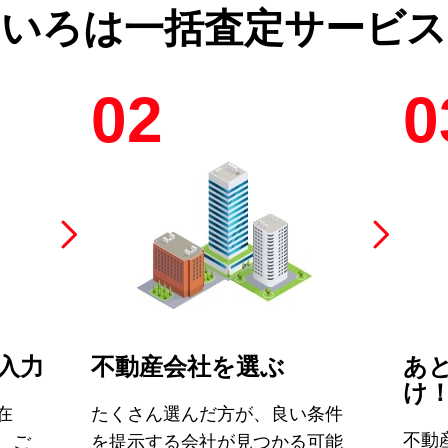
のいろは
一括査定サービス
02
0
入力
不動産会社を選ぶ
あ
け
在
たくさん選んだ方が、良い条件
不動
、ご
を提示する会社が見つかる可能