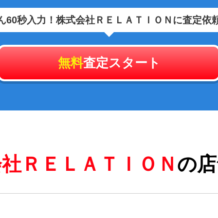
ん60秒入力！
株式会社ＲＥＬＡＴＩＯＮに査定依
無料
査定スタート
会社ＲＥＬＡＴＩＯＮ
の店