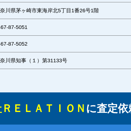
奈川県茅ヶ崎市東海岸北5丁目1番26号1階
467-87-5051
467-87-5052
奈川県知事（１）第31133号
社ＲＥＬＡＴＩＯＮ
に
査定依