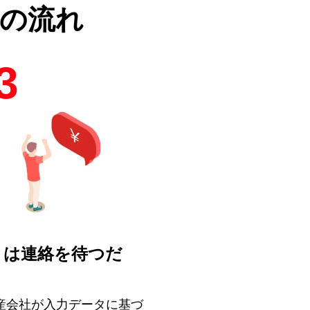
の流れ
3
とは連絡を待つだ
！
産会社が入力データに基づ