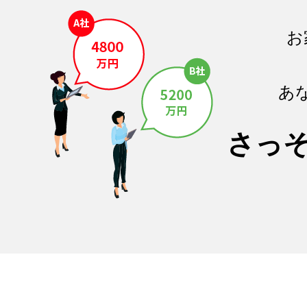
お
あ
さっ