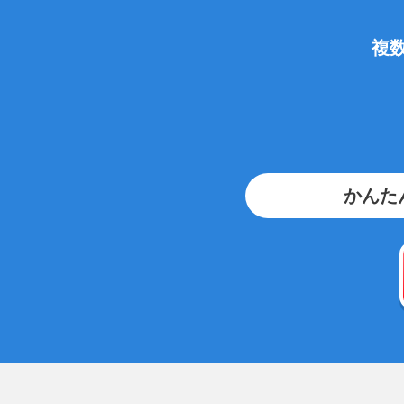
複
かんた