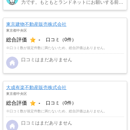
力です。もともとランドネットにお願いする前は
地元の不動産屋に売却依頼を出していました。し
かし築年数がかなり経過していること、また駐車
場がないことで地元の不動産屋では取り扱っても
東京建物不動産販売株式会社
らえませんでした。そこでそれまでに取引があ
東京都中央区
り、全国対応しているランドネットにお願いしま
総合評価
-
口コミ（0件）
した。
…もっと見る
※口コミ数が規定件数に満たないため、総合評価はありません。
口コミはまだありません
大成有楽不動産販売株式会社
東京都中央区
総合評価
-
口コミ（0件）
※口コミ数が規定件数に満たないため、総合評価はありません。
口コミはまだありません