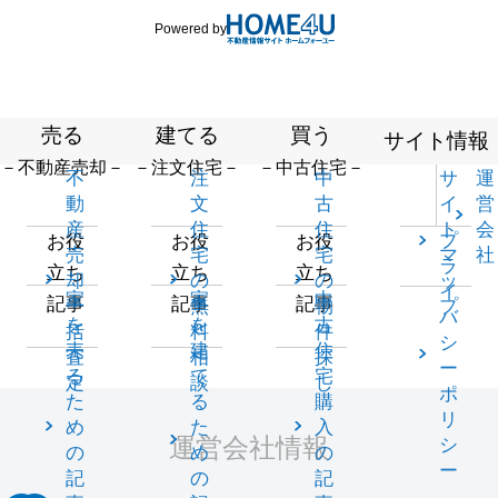
Powered by
売る
建てる
買う
サイト情報
－不動産売却－
－注文住宅－
－中古住宅－
不
注
中
サ
運
動
文
古
イ
営
産
住
住
ト
会
プ
お役
お役
お役
売
宅
宅
マ
社
ラ
立ち
立ち
立ち
却
の
の
ッ
イ
家
家
中
記事
記事
記事
一
無
物
プ
バ
を
を
古
括
料
件
シ
売
建
住
査
相
探
ー
る
て
宅
定
談
し
ポ
た
る
購
リ
め
た
入
運営会社情報
シ
の
め
の
ー
記
の
記