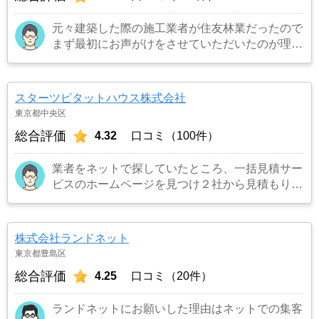
元々建築した際の施工業者が住友林業だったので
まず最初にお声がけをさせていただいたのが理由
です。結果として正解でした。（売却もスムーズ
にできたため）
…もっと見る
スターツピタットハウス株式会社
東京都中央区
総合評価
4.32
口コミ（100件）
業者をネットで探していたところ、一括見積サー
ビスのホームページを見つけ２社から見積もりを
受け、同じ条件で売り出したところ、ネット掲載
からわずか３日でピタットハウスから購入希望の
者がいると連絡を受け売却が決まったため。
…
株式会社ランドネット
もっと見る
東京都豊島区
総合評価
4.25
口コミ（20件）
ランドネットにお願いした理由はネットでの集客