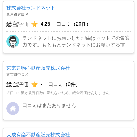
株式会社ランドネット
東京都豊島区
総合評価
4.25
口コミ（20件）
ランドネットにお願いした理由はネットでの集客
力です。もともとランドネットにお願いする前は
地元の不動産屋に売却依頼を出していました。し
かし築年数がかなり経過していること、また駐車
場がないことで地元の不動産屋では取り扱っても
東京建物不動産販売株式会社
らえませんでした。そこでそれまでに取引があ
東京都中央区
り、全国対応しているランドネットにお願いしま
総合評価
-
口コミ（0件）
した。
…もっと見る
※口コミ数が規定件数に満たないため、総合評価はありません。
口コミはまだありません
大成有楽不動産販売株式会社