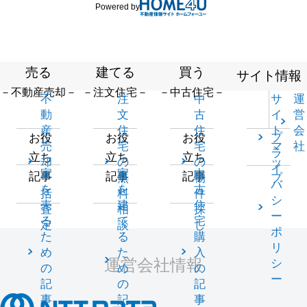
Powered by
売る
建てる
買う
サイト情報
－不動産売却－
－注文住宅－
－中古住宅－
不
注
中
サ
運
動
文
古
イ
営
産
住
住
ト
会
プ
お役
お役
お役
売
宅
宅
マ
社
ラ
立ち
立ち
立ち
却
の
の
ッ
イ
家
家
中
記事
記事
記事
一
無
物
プ
バ
を
を
古
括
料
件
シ
売
建
住
査
相
探
ー
る
て
宅
定
談
し
ポ
た
る
購
リ
め
た
入
運営会社情報
シ
の
め
の
ー
記
の
記
事
記
事