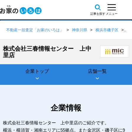
不動産一括査定「お家のいろは」
神奈川県
横浜市磯子区
株
株式会社三春情報センター 上中
里店
企業トップ
店舗一覧
企業情報
株式会社三春情報センター 上中里店のご紹介です。
横浜・横須賀・湘南エリアに55拠点。また金沢区・磯子区に9