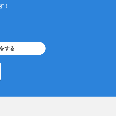
す！
をする