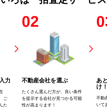
02
0
入力
不動産会社を選ぶ
あ
け
在
たくさん選んだ方が、良い条件
不動
、ご
を提示する会社が見つかる可能
いて
んた
性が高まります！