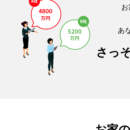
お
あ
さっ
お家