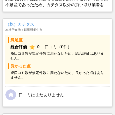
不動産であったため、カチタス以外の買い取り業者をみ
つけることができなかったことがカチタスを選んだ一番
の理由。売却金額については不満もあったが、いつまで
も空き家の状態で不動産を残しておけないと考えて売却
（株）カチタス
を決めた。
本社所在地：群馬県桐生市
満足度
総合評価
0
口コミ（0件）
※口コミ数が規定件数に満たないため、総合評価はありま
せん。
良かった点
※口コミ数が規定件数に満たないため、良かった点はあり
ません。
口コミはまだありません