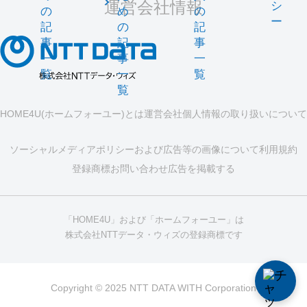
運営会社情報
シ
の
め
の
ー
記
の
記
事
記
事
一
事
一
覧
一
覧
覧
HOME4U(ホームフォーユー)とは
運営会社
個人情報の取り扱いについて
ソーシャルメディアポリシーおよび広告等の画像について
利用規約
登録商標
お問い合わせ
広告を掲載する
「HOME4U」および「ホームフォーユー」は
株式会社NTTデータ・ウィズの登録商標です
Copyright © 2025 NTT DATA WITH Corporation