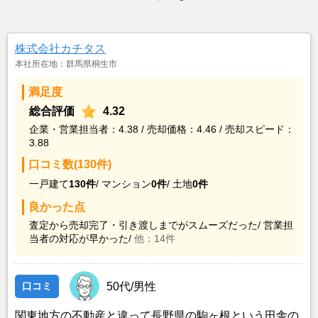
株式会社カチタス
本社所在地：群馬県桐生市
満足度
総合評価
4.32
企業・営業担当者：4.38 / 売却価格：4.46 / 売却スピード：
3.88
口コミ数(130件)
一戸建て
130件
/
マンション
0件
/
土地
0件
良かった点
査定から売却完了・引き渡しまでがスムーズだった/
営業担
当者の対応が早かった/
他：14件
口コミ
50代/男性
関東地方の不動産と違って長野県の駒ヶ根という田舎の