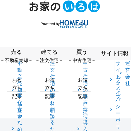
Powered by
売る
建てる
買う
サイト情報
－不動産売却－
－注文住宅－
－中古住宅－
不
注
中
サ
運
動
文
古
イ
営
産
住
住
ト
会
プ
お役
お役
お役
売
宅
宅
マ
社
ラ
立ち
立ち
立ち
却
の
の
ッ
イ
家
家
中
記事
記事
記事
一
無
物
プ
バ
を
を
古
括
料
件
シ
売
建
住
査
相
探
ー
る
て
宅
定
談
し
ポ
た
る
購
リ
め
た
入