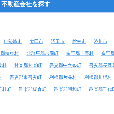
ら不動産会社を探す
伊勢崎市
太田市
沼田市
館林市
渋川市
馬郡榛東村
北群馬郡吉岡町
多野郡上野村
多野
牧村
甘楽郡甘楽町
吾妻郡中之条町
吾妻郡長野
村
吾妻郡東吾妻町
利根郡片品村
利根郡川場村
玉村町
邑楽郡板倉町
邑楽郡明和町
邑楽郡千代