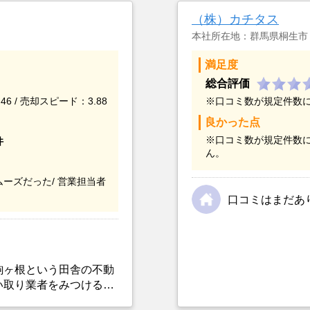
（株）カチタス
本社所在地：群馬県桐生市
満足度
総合評価
46 / 売却スピード：3.88
※口コミ数が規定件数
良かった点
※口コミ数が規定件数
件
ん。
ーズだった/
営業担当者
口コミはまだあ
駒ヶ根という田舎の不動
い取り業者をみつけるこ
選んだ一番の理由。売却