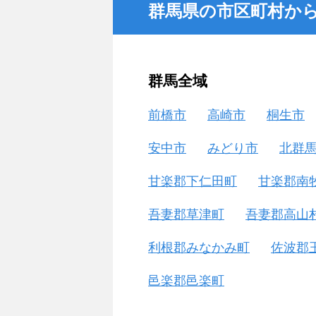
群馬県の市区町村か
群馬全域
前橋市
高崎市
桐生市
安中市
みどり市
北群
甘楽郡下仁田町
甘楽郡南
吾妻郡草津町
吾妻郡高山
利根郡みなかみ町
佐波郡
邑楽郡邑楽町