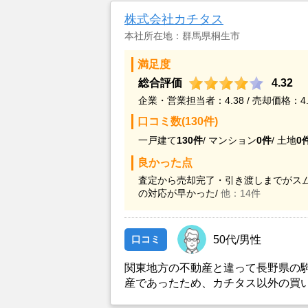
株式会社カチタス
本社所在地：群馬県桐生市
満足度
総合評価
4.32
企業・営業担当者：4.38 / 売却価格：4.
口コミ数(130件)
一戸建て
130件
/
マンション
0件
/
土地
0
良かった点
査定から売却完了・引き渡しまでがスム
の対応が早かった/
他：14件
口コミ
50代/男性
関東地方の不動産と違って長野県の
産であったため、カチタス以外の買
とができなかったことがカチタスを