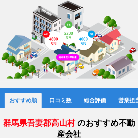
おすすめ順
口コミ数
総合評価
営業担
群馬県吾妻郡高山村
のおすすめ不動
産会社