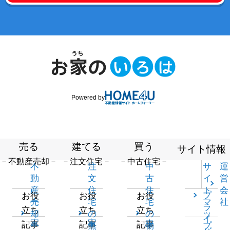
Powered by
売る
建てる
買う
サイト情報
－不動産売却－
－注文住宅－
－中古住宅－
不
注
中
サ
運
動
文
古
イ
営
産
住
住
ト
会
プ
お役
お役
お役
売
宅
宅
マ
社
ラ
立ち
立ち
立ち
却
の
の
ッ
イ
家
家
中
記事
記事
記事
一
無
物
プ