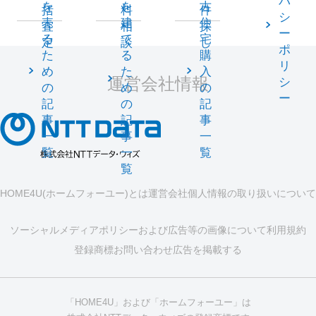
バ
を
を
古
括
料
件
シ
売
建
住
査
相
探
ー
る
て
宅
定
談
し
ポ
た
る
購
リ
め
た
入
運営会社情報
シ
の
め
の
ー
記
の
記
事
記
事
一
事
一
覧
一
覧
覧
HOME4U(ホームフォーユー)とは
運営会社
個人情報の取り扱いについて
ソーシャルメディアポリシーおよび広告等の画像について
利用規約
登録商標
お問い合わせ
広告を掲載する
「HOME4U」および「ホームフォーユー」は