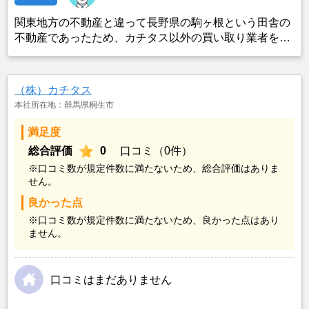
関東地方の不動産と違って長野県の駒ヶ根という田舎の
不動産であったため、カチタス以外の買い取り業者をみ
つけることができなかったことがカチタスを選んだ一番
の理由。売却金額については不満もあったが、いつまで
も空き家の状態で不動産を残しておけないと考えて売却
（株）カチタス
を決めた。
本社所在地：群馬県桐生市
満足度
総合評価
0
口コミ（0件）
※口コミ数が規定件数に満たないため、総合評価はありま
せん。
良かった点
※口コミ数が規定件数に満たないため、良かった点はあり
ません。
口コミはまだありません