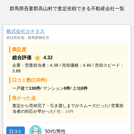
群馬県吾妻郡高山村で査定依頼できる不動産会社一覧
株式会社カチタス
本社所在地：群馬県桐生市
満足度
総合評価
4.32
企業・営業担当者：4.38 / 売却価格：4.46 / 売却スピード：
3.88
口コミ数(130件)
一戸建て
130件
/
マンション
0件
/
土地
0件
良かった点
査定から売却完了・引き渡しまでがスムーズだった/
営業担
当者の対応が早かった/
他：14件
口コミ
50代/男性