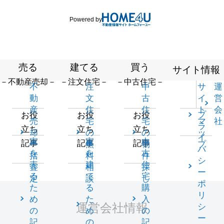
Powered by
売る
建てる
買う
サイト情報
－不動産売却－
－注文住宅－
－中古住宅－
不
注
中
サ
運
動
文
古
イ
営
産
住
住
ト
会
プ
お役
お役
お役
売
宅
宅
マ
社
ラ
立ち
立ち
立ち
却
の
の
ッ
イ
家
家
中
記事
記事
記事
一
無
物
プ
バ
を
を
古
括
料
件
シ
売
建
住
査
相
探
ー
る
て
宅
定
談
し
ポ
た
る
購
リ
め
た
入
運営会社情報
シ
の
め
の
ー
記
の
記