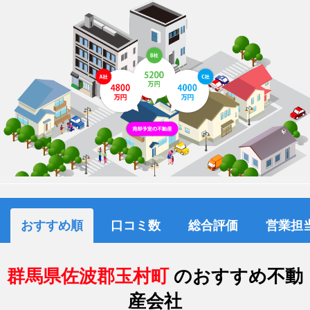
おすすめ順
口コミ数
総合評価
営業担
群馬県佐波郡玉村町
のおすすめ不動
産会社