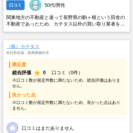
口コミ
50代/男性
関東地方の不動産と違って長野県の駒ヶ根という田舎の
不動産であったため、カチタス以外の買い取り業者をみ
つけることができなかったことがカチタスを選んだ一番
の理由。売却金額については不満もあったが、いつまで
も空き家の状態で不動産を残しておけないと考えて売却
（株）カチタス
を決めた。
本社所在地：群馬県桐生市
満足度
総合評価
0
口コミ（0件）
※口コミ数が規定件数に満たないため、総合評価はありま
せん。
良かった点
※口コミ数が規定件数に満たないため、良かった点はあり
ません。
口コミはまだありません