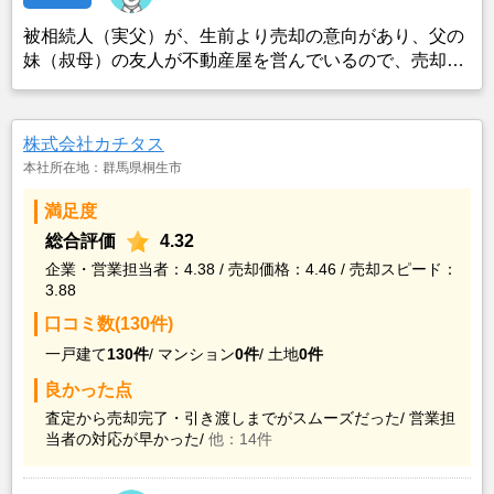
被相続人（実父）が、生前より売却の意向があり、父の
妹（叔母）の友人が不動産屋を営んでいるので、売却先
を見つけてもらうように頼んでました。 私には、不動産
屋の知り合いもおらず、引続き、売却先を見つけてもら
うように、御願いしました
株式会社カチタス
本社所在地：群馬県桐生市
満足度
総合評価
4.32
企業・営業担当者：4.38 / 売却価格：4.46 / 売却スピード：
3.88
口コミ数(130件)
一戸建て
130件
/
マンション
0件
/
土地
0件
良かった点
査定から売却完了・引き渡しまでがスムーズだった/
営業担
当者の対応が早かった/
他：14件