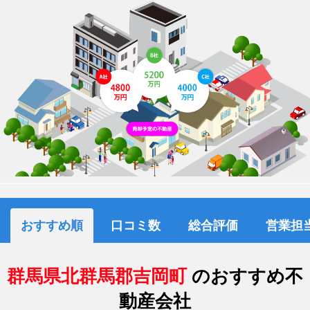
おすすめ順
口コミ数
総合評価
営業担
群馬県北群馬郡吉岡町
のおすすめ不
動産会社