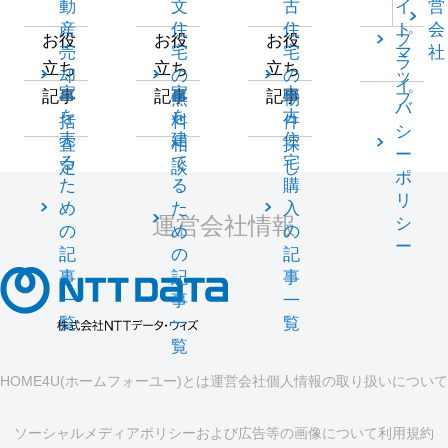
動
文
古
イ
営
産
住
住
ト
会
プ
お役
お役
お役
売
宅
宅
マ
社
ラ
立ち
立ち
立ち
却
の
の
ッ
イ
家
家
中
記事
記事
記事
一
無
物
プ
バ
を
を
古
括
料
件
シ
売
建
住
査
相
探
ー
る
て
宅
定
談
し
ポ
た
る
購
リ
め
た
入
運営会社情報
シ
の
め
の
ー
記
の
記
事
記
事
一
事
一
覧
一
覧
覧
HOME4U(ホームフォーユー)とは
運営会社
個人情報の取り扱いについて
ソーシャルメディアポリシーおよび広告等の画像について
利用規約