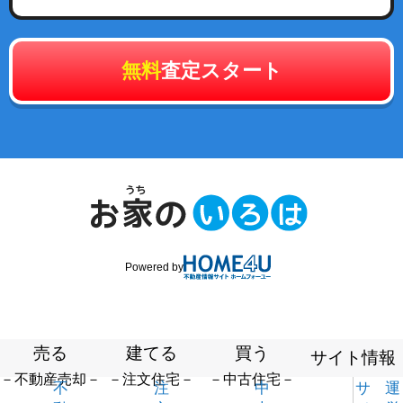
無料
査定スタート
Powered by
売る
建てる
買う
サイト情報
－不動産売却－
－注文住宅－
－中古住宅－
不
注
中
サ
運