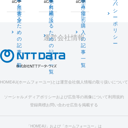
記事
記事
記事
一
無
物
プ
バ
を
を
古
括
料
件
シ
売
建
住
査
相
探
ー
る
て
宅
定
談
し
ポ
た
る
購
リ
め
た
入
運営会社情報
シ
の
め
の
ー
記
の
記
事
記
事
一
事
一
覧
一
覧
覧
HOME4U(ホームフォーユー)とは
運営会社
個人情報の取り扱いについて
ソーシャルメディアポリシーおよび広告等の画像について
利用規約
登録商標
お問い合わせ
広告を掲載する
「HOME4U」および「ホームフォーユー」は