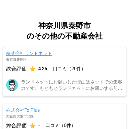
神奈川県秦野市
のその他の不動産会社
株式会社ランドネット
東京都豊島区
総合評価
4.25
口コミ（20件）
ランドネットにお願いした理由はネットでの集客
力です。もともとランドネットにお願いする前は
地元の不動産屋に売却依頼を出していました。し
かし築年数がかなり経過していること、また駐車
場がないことで地元の不動産屋では取り扱っても
株式会社To Plus
らえませんでした。そこでそれまでに取引があ
大阪府大阪市北区
り、全国対応しているランドネットにお願いしま
総合評価
-
口コミ（0件）
した。
…もっと見る