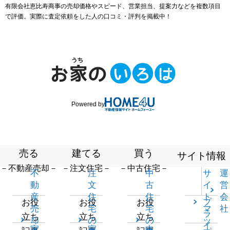
有限会社恵比寿商事の売却価格やスピード、営業担当、提案力などを複数項目
で評価。実際に査定依頼をした人の口コミ・評判を掲載中！
Powered by
売る
建てる
買う
サイト情報
－不動産売却－
－注文住宅－
－中古住宅－
不
注
中
サ
運
動
文
古
イ
営
産
住
住
ト
会
プ
お役
お役
お役
売
宅
宅
マ
社
ラ
立ち
立ち
立ち
却
の
の
ッ
イ
家
家
中