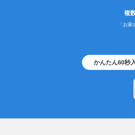
複
「お家
かんたん60秒