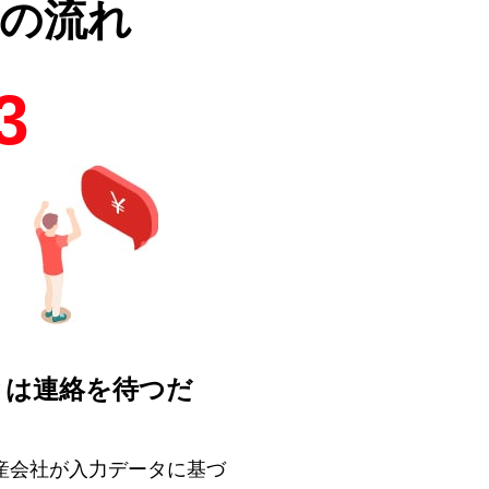
の流れ
3
とは連絡を待つだ
！
産会社が入力データに基づ