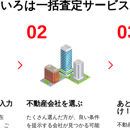
のいろは
一括査定サービス
02
0
入力
不動産会社を選ぶ
あ
け
在
たくさん選んだ方が、良い条件
不動
、ご
を提示する会社が見つかる可能