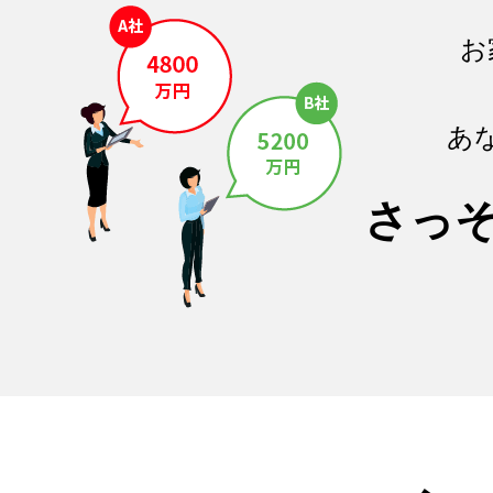
お
あ
さっ