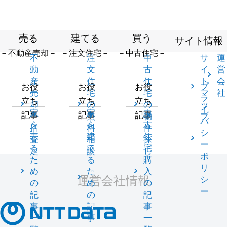
売る
建てる
買う
サイト情報
－不動産売却－
－注文住宅－
－中古住宅－
不
注
中
サ
運
動
文
古
イ
営
産
住
住
ト
会
プ
お役
お役
お役
売
宅
宅
マ
社
ラ
立ち
立ち
立ち
却
の
の
ッ
イ
家
家
中
記事
記事
記事
一
無
物
プ
バ
を
を
古
括
料
件
シ
売
建
住
査
相
探
ー
る
て
宅
定
談
し
ポ
た
る
購
リ
め
た
入
運営会社情報
シ
の
め
の
ー
記
の
記
事
記
事
一
事
一