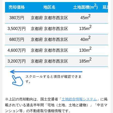
2
売却価格
地区名
土地面積(m
)
延床
2
380万円
京都府 京都市西京区
45m
5
2
3,500万円
京都府 京都市西京区
135m
1
2
680万円
京都府 京都市西京区
40m
4
2
4,600万円
京都府 京都市西京区
130m
1
2
3,200万円
京都府 京都市西京区
185m
1
※上記の売却動向は、国土交通省「
土地総合情報システム
」に掲
載されている過去半年間「宅地（土地、土地と建物）」「中古マ
ンション等」の不動産取引価格情報です。