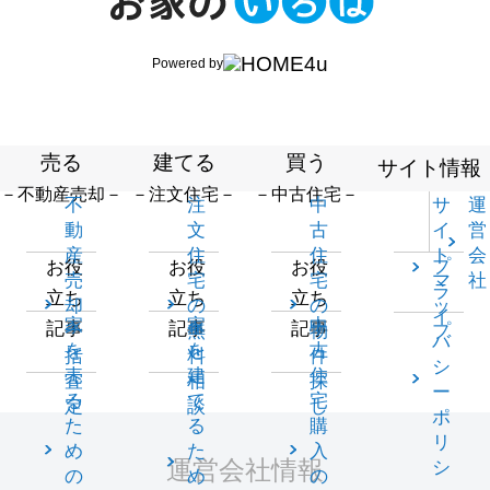
Powered by
売る
建てる
買う
サイト情報
－不動産売却－
－注文住宅－
－中古住宅－
不
注
中
サ
運
動
文
古
イ
営
産
住
住
ト
会
プ
お役
お役
お役
売
宅
宅
マ
社
ラ
立ち
立ち
立ち
却
の
の
ッ
イ
家
家
中
記事
記事
記事
一
無
物
プ
バ
を
を
古
括
料
件
シ
売
建
住
査
相
探
ー
る
て
宅
定
談
し
ポ
た
る
購
リ
め
た
入
運営会社情報
シ
の
め
の