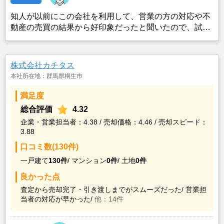
知人が以前にこの会社を利用して、営業の方の対応や不
動産の売買の結果から好印象だったと聞いたので、試し
にコンタクトを取ったところ、対応して頂いた営業の方
が信頼の置けそうな方で、知識もあり経験豊富な印象だ
ったので、利用した。
株式会社カチタス
本社所在地：群馬県桐生市
満足度
総合評価
4.32
企業・営業担当者：4.38 / 売却価格：4.46 / 売却スピード：
3.88
口コミ数(130件)
一戸建て
130件
/
マンション
0件
/
土地
0件
良かった点
査定から売却完了・引き渡しまでがスムーズだった/
営業担
当者の対応が早かった/
他：14件