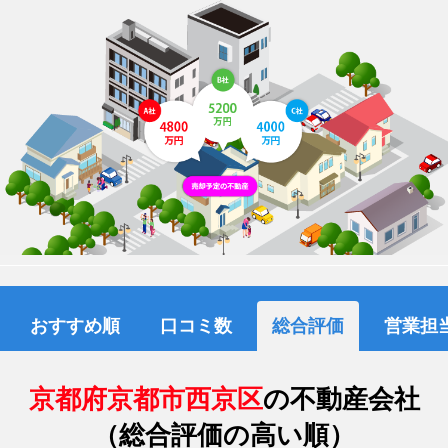
おすすめ順
口コミ数
総合評価
営業担
京都府京都市西京区
の不動産会社
（総合評価の高い順）