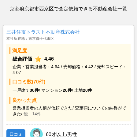
京都府京都市西京区で査定依頼できる不動産会社一覧
三井住友トラスト不動産株式会社
本社所在地：東京都千代田区
満足度
総合評価
4.46
企業・営業担当者：4.64 / 売却価格：4.42 / 売却スピード：
4.07
口コミ数(70件)
一戸建て
30件
/
マンション
20件
/
土地
20件
良かった点
営業担当者の人柄が信頼できた/
査定額についての納得がで
きた/
他：14件
口コミ
60才以上/男性