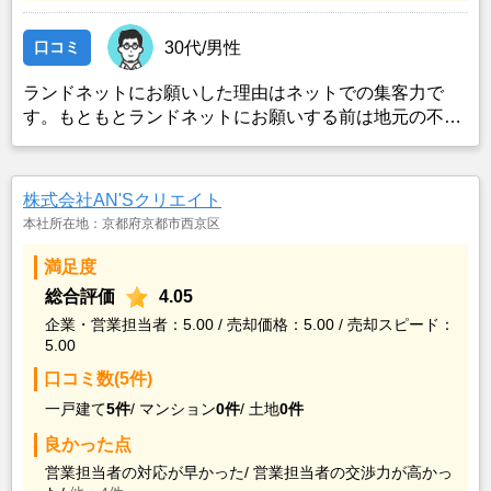
口コミ
30代/男性
ランドネットにお願いした理由はネットでの集客力で
す。もともとランドネットにお願いする前は地元の不動
産屋に売却依頼を出していました。しかし築年数がかな
り経過していること、また駐車場がないことで地元の不
動産屋では取り扱ってもらえませんでした。そこでそれ
株式会社AN'Sクリエイト
までに取引があり、全国対応しているランドネットにお
本社所在地：京都府京都市西京区
願いしました。
満足度
総合評価
4.05
企業・営業担当者：5.00 / 売却価格：5.00 / 売却スピード：
5.00
口コミ数(5件)
一戸建て
5件
/
マンション
0件
/
土地
0件
良かった点
営業担当者の対応が早かった/
営業担当者の交渉力が高かっ