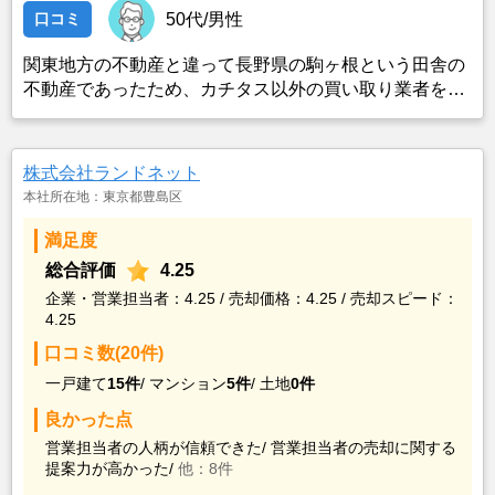
口コミ
50代/男性
関東地方の不動産と違って長野県の駒ヶ根という田舎の
不動産であったため、カチタス以外の買い取り業者をみ
つけることができなかったことがカチタスを選んだ一番
の理由。売却金額については不満もあったが、いつまで
も空き家の状態で不動産を残しておけないと考えて売却
株式会社ランドネット
を決めた。
本社所在地：東京都豊島区
満足度
総合評価
4.25
企業・営業担当者：4.25 / 売却価格：4.25 / 売却スピード：
4.25
口コミ数(20件)
一戸建て
15件
/
マンション
5件
/
土地
0件
良かった点
営業担当者の人柄が信頼できた/
営業担当者の売却に関する
提案力が高かった/
他：8件