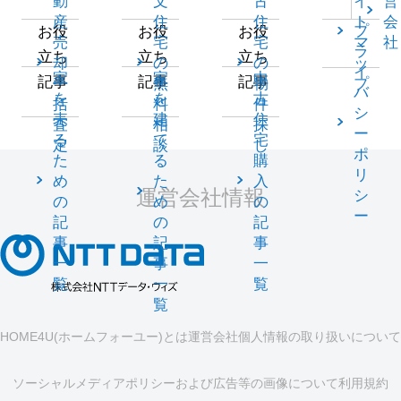
動
文
古
イ
営
産
住
住
ト
会
プ
お役
お役
お役
売
宅
宅
マ
社
ラ
立ち
立ち
立ち
却
の
の
ッ
イ
家
家
中
記事
記事
記事
一
無
物
プ
バ
を
を
古
括
料
件
シ
売
建
住
査
相
探
ー
る
て
宅
定
談
し
ポ
た
る
購
リ
め
た
入
運営会社情報
シ
の
め
の
ー
記
の
記
事
記
事
一
事
一
覧
一
覧
覧
HOME4U(ホームフォーユー)とは
運営会社
個人情報の取り扱いについて
ソーシャルメディアポリシーおよび広告等の画像について
利用規約