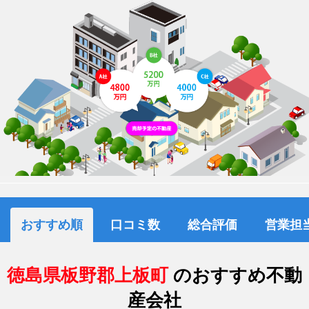
おすすめ順
口コミ数
総合評価
営業担
徳島県板野郡上板町
のおすすめ不動
産会社