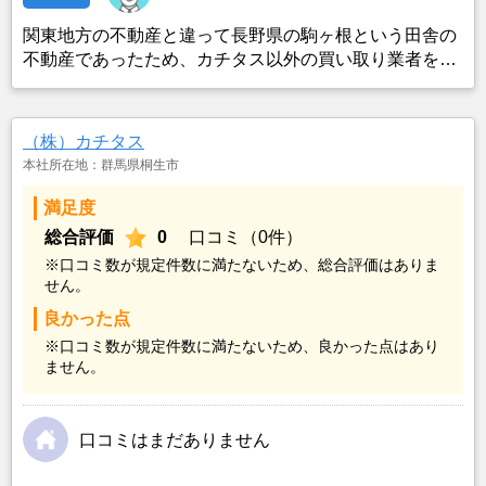
関東地方の不動産と違って長野県の駒ヶ根という田舎の
不動産であったため、カチタス以外の買い取り業者をみ
つけることができなかったことがカチタスを選んだ一番
の理由。売却金額については不満もあったが、いつまで
も空き家の状態で不動産を残しておけないと考えて売却
（株）カチタス
を決めた。
本社所在地：群馬県桐生市
満足度
総合評価
0
口コミ（0件）
※口コミ数が規定件数に満たないため、総合評価はありま
せん。
良かった点
※口コミ数が規定件数に満たないため、良かった点はあり
ません。
口コミはまだありません