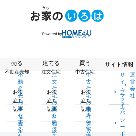
Powered by
売る
建てる
買う
サイト情報
－不動産売却－
－注文住宅－
－中古住宅－
不
注
中
サ
運
動
文
古
イ
営
産
住
住
ト
会
プ
お役
お役
お役
売
宅
宅
マ
社
ラ
立ち
立ち
立ち
却
の
の
ッ
イ
家
家
中
記事
記事
記事
一
無
物
プ
バ
を
を
古
括
料
件
シ
売
建
住
査
相
探
ー
る
て
宅
定
談
し
ポ