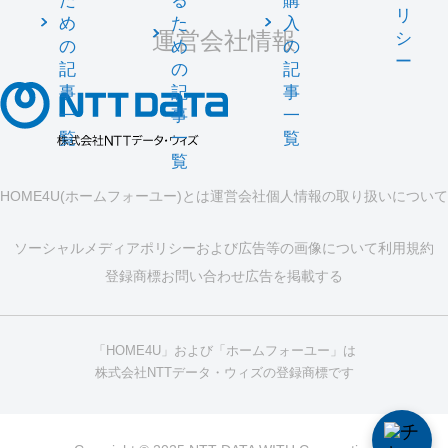
た
る
購
リ
め
た
入
運営会社情報
シ
の
め
の
ー
記
の
記
事
記
事
一
事
一
覧
一
覧
覧
HOME4U(ホームフォーユー)とは
運営会社
個人情報の取り扱いについて
ソーシャルメディアポリシーおよび広告等の画像について
利用規約
登録商標
お問い合わせ
広告を掲載する
「HOME4U」および「ホームフォーユー」は
株式会社NTTデータ・ウィズの登録商標です