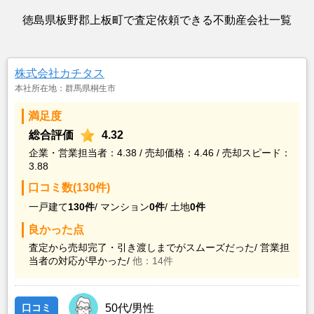
徳島県板野郡上板町で査定依頼できる不動産会社一覧
株式会社カチタス
本社所在地：群馬県桐生市
満足度
総合評価
4.32
企業・営業担当者：4.38 / 売却価格：4.46 / 売却スピード：
3.88
口コミ数(130件)
一戸建て
130件
/
マンション
0件
/
土地
0件
良かった点
査定から売却完了・引き渡しまでがスムーズだった/
営業担
当者の対応が早かった/
他：14件
口コミ
50代/男性