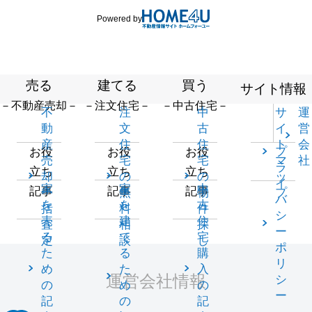
Powered by
売る
建てる
買う
サイト情報
－不動産売却－
－注文住宅－
－中古住宅－
不
注
中
サ
運
動
文
古
イ
営
産
住
住
ト
会
プ
お役
お役
お役
売
宅
宅
マ
社
ラ
立ち
立ち
立ち
却
の
の
ッ
イ
家
家
中
記事
記事
記事
一
無
物
プ
バ
を
を
古
括
料
件
シ
売
建
住
査
相
探
ー
る
て
宅
定
談
し
ポ
た
る
購
リ
め
た
入
運営会社情報
シ
の
め
の
ー
記
の
記