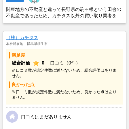
関東地方の不動産と違って長野県の駒ヶ根という田舎の
不動産であったため、カチタス以外の買い取り業者をみ
つけることができなかったことがカチタスを選んだ一番
の理由。売却金額については不満もあったが、いつまで
も空き家の状態で不動産を残しておけないと考えて売却
（株）カチタス
を決めた。
本社所在地：群馬県桐生市
満足度
総合評価
0
口コミ（0件）
※口コミ数が規定件数に満たないため、総合評価はありま
せん。
良かった点
※口コミ数が規定件数に満たないため、良かった点はあり
ません。
口コミはまだありません