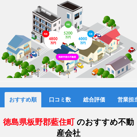
おすすめ順
口コミ数
総合評価
営業担
徳島県板野郡藍住町
のおすすめ不動
産会社