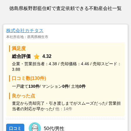
徳島県板野郡藍住町で査定依頼できる不動産会社一覧
株式会社カチタス
本社所在地：群馬県桐生市
満足度
総合評価
4.32
企業・営業担当者：4.38 / 売却価格：4.46 / 売却スピード：
3.88
口コミ数(130件)
一戸建て
130件
/
マンション
0件
/
土地
0件
良かった点
査定から売却完了・引き渡しまでがスムーズだった/
営業担
当者の対応が早かった/
他：14件
口コミ
50代/男性