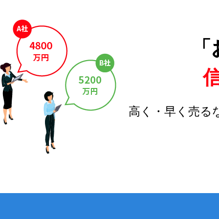
「
高く・早く売る