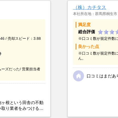
（株）カチタス
本社所在地：群馬県桐生市
満足度
総合評価
46 / 売却スピード：3.88
※口コミ数が規定件数
良かった点
※口コミ数が規定件数
件
ん。
ーズだった/
営業担当者
口コミはまだあ
駒ヶ根という田舎の不動
い取り業者をみつけるこ
選んだ一番の理由。売却