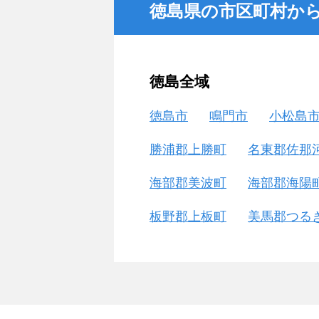
徳島県の市区町村か
徳島全域
徳島市
鳴門市
小松島
勝浦郡上勝町
名東郡佐那
海部郡美波町
海部郡海陽
板野郡上板町
美馬郡つる