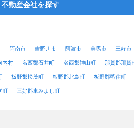
ら不動産会社を探す
市
阿南市
吉野川市
阿波市
美馬市
三好市
河内村
名西郡石井町
名西郡神山町
那賀郡那賀
町
板野郡松茂町
板野郡北島町
板野郡藍住町
ぎ町
三好郡東みよし町