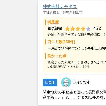
株式会社カチタス
本社所在地：群馬県桐生市
満足度
総合評価
4.32
企業・営業担当者：4.38 / 売却価格：4.
口コミ数(130件)
一戸建て
130件
/
マンション
0件
/
土地
0
良かった点
査定から売却完了・引き渡しまでがスム
の対応が早かった/
他：14件
口コミ
50代/男性
関東地方の不動産と違って長野県の
産であったため、カチタス以外の買
とができなかったことがカチタスを