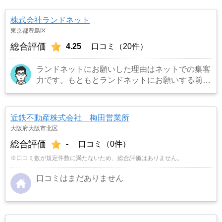
方も宅建所有者で商品知識も豊富でまた対応も丁
寧でお願いしてよかったです。
…もっと見る
株式会社ランドネット
東京都豊島区
総合評価
4.25
口コミ（20件）
ランドネットにお願いした理由はネットでの集客
力です。もともとランドネットにお願いする前は
地元の不動産屋に売却依頼を出していました。し
かし築年数がかなり経過していること、また駐車
場がないことで地元の不動産屋では取り扱っても
近鉄不動産株式会社 梅田営業所
らえませんでした。そこでそれまでに取引があ
大阪府大阪市北区
り、全国対応しているランドネットにお願いしま
総合評価
-
口コミ（0件）
した。
…もっと見る
※口コミ数が規定件数に満たないため、総合評価はありません。
口コミはまだありません