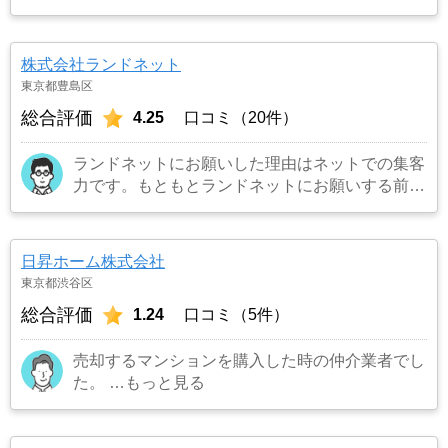
株式会社ランドネット
東京都豊島区
総合評価
4.25
口コミ（20件）
ランドネットにお願いした理由はネットでの集客
力です。もともとランドネットにお願いする前は
地元の不動産屋に売却依頼を出していました。し
かし築年数がかなり経過していること、また駐車
場がないことで地元の不動産屋では取り扱っても
日昇ホーム株式会社
らえませんでした。そこでそれまでに取引があ
東京都渋谷区
り、全国対応しているランドネットにお願いしま
総合評価
1.24
口コミ（5件）
した。
…もっと見る
売却するマンションを購入した時の仲介業者でし
た。
…もっと見る