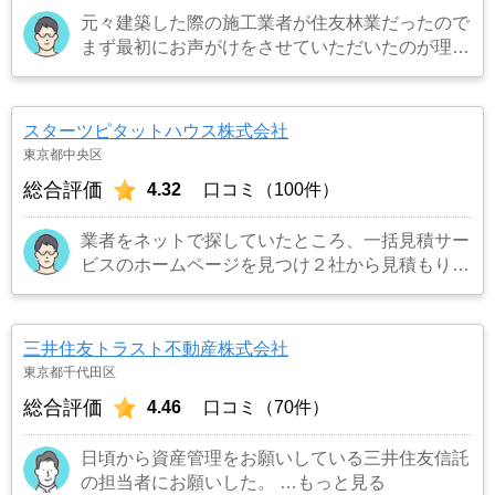
元々建築した際の施工業者が住友林業だったので
まず最初にお声がけをさせていただいたのが理由
です。結果として正解でした。（売却もスムーズ
にできたため）
…もっと見る
スターツピタットハウス株式会社
東京都中央区
総合評価
4.32
口コミ（100件）
業者をネットで探していたところ、一括見積サー
ビスのホームページを見つけ２社から見積もりを
受け、同じ条件で売り出したところ、ネット掲載
からわずか３日でピタットハウスから購入希望の
者がいると連絡を受け売却が決まったため。
…
三井住友トラスト不動産株式会社
もっと見る
東京都千代田区
総合評価
4.46
口コミ（70件）
日頃から資産管理をお願いしている三井住友信託
の担当者にお願いした。
…もっと見る