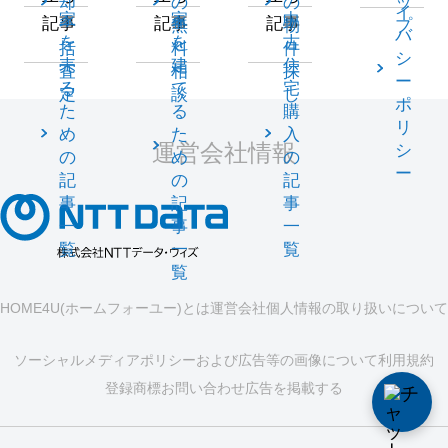
却
の
の
ッ
イ
家
家
中
記事
記事
記事
一
無
物
プ
バ
を
を
古
括
料
件
シ
売
建
住
査
相
探
ー
る
て
宅
定
談
し
ポ
た
る
購
リ
め
た
入
運営会社情報
シ
の
め
の
ー
記
の
記
事
記
事
一
事
一
覧
一
覧
覧
HOME4U(ホームフォーユー)とは
運営会社
個人情報の取り扱いについて
ソーシャルメディアポリシーおよび広告等の画像について
利用規約
登録商標
お問い合わせ
広告を掲載する