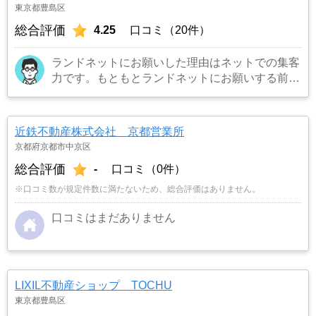
東京都豊島区
総合評価
4.25
口コミ（20件）
ランドネットにお願いした理由はネットでの集客
力です。もともとランドネットにお願いする前は
地元の不動産屋に売却依頼を出していました。し
かし築年数がかなり経過していること、また駐車
場がないことで地元の不動産屋では取り扱っても
近鉄不動産株式会社 京都営業所
らえませんでした。そこでそれまでに取引があ
京都府京都市中京区
り、全国対応しているランドネットにお願いしま
総合評価
-
口コミ（0件）
した。
…もっと見る
※口コミ数が規定件数に満たないため、総合評価はありません。
口コミはまだありません
LIXIL不動産ショップ TOCHU
東京都豊島区