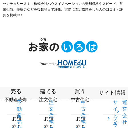
センチュリー２１ 株式会社ハウスイノベーションの売却価格やスピード、営
業担当、提案力などを複数項目で評価。実際に査定依頼をした人の口コミ・評
判を掲載中！
Powered by
売る
建てる
買う
サイト情報
－不動産売却－
－注文住宅－
－中古住宅－
不
注
中
サ
運
動
文
古
イ
営
産
住
住
ト
会
プ
お役
お役
お役
売
宅
宅
マ
社
ラ
立ち
立ち
立ち