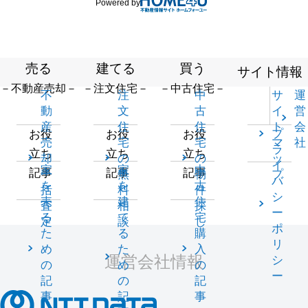
Powered by
売る
建てる
買う
サイト情報
－不動産売却－
－注文住宅－
－中古住宅－
不
注
中
サ
運
動
文
古
イ
営
産
住
住
ト
会
プ
お役
お役
お役
売
宅
宅
マ
社
ラ
立ち
立ち
立ち
却
の
の
ッ
イ
家
家
中
記事
記事
記事
一
無
物
プ
バ
を
を
古
括
料
件
シ
売
建
住
査
相
探
ー
る
て
宅
定
談
し
ポ
た
る
購
リ
め
た
入
運営会社情報
シ
の
め
の
ー
記
の
記
事
記
事