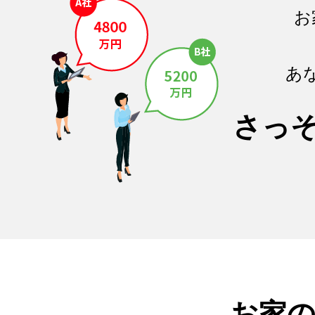
お
あ
さっ
お家