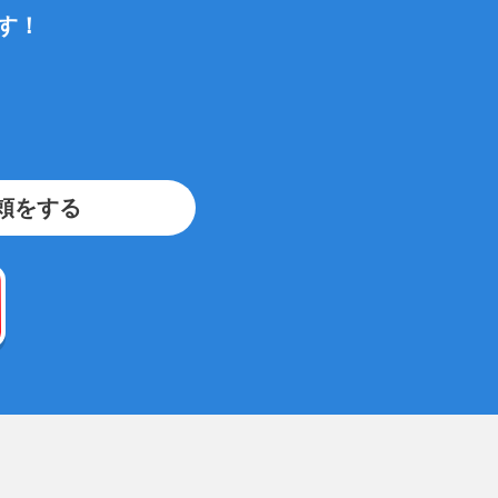
す！
、
頼をする