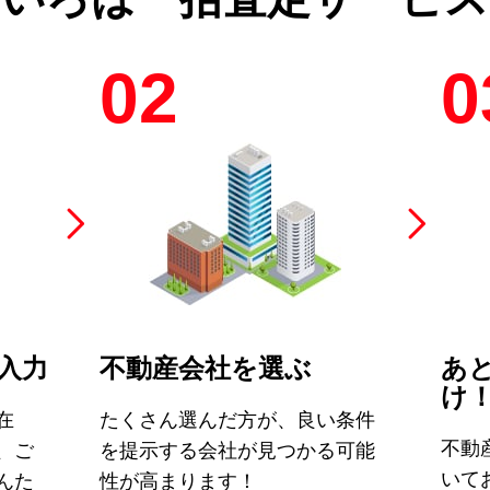
02
0
入力
不動産会社を選ぶ
あ
け
在
たくさん選んだ方が、良い条件
不動
、ご
を提示する会社が見つかる可能
いて
んた
性が高まります！