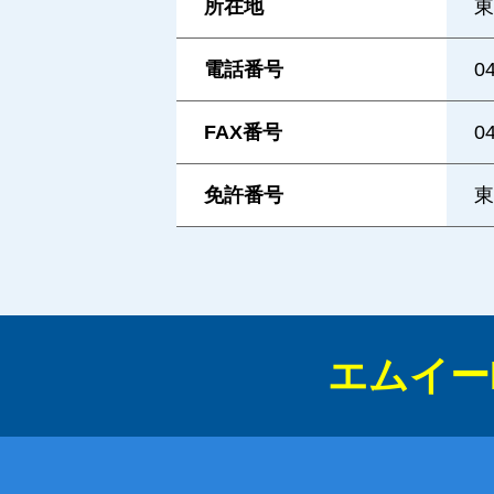
所在地
東
電話番号
0
FAX番号
0
免許番号
東
エムイー