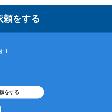
依頼をする
す！
、
頼をする