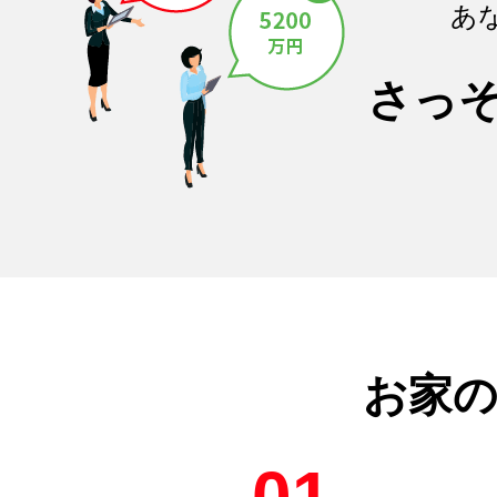
あ
さっ
お家