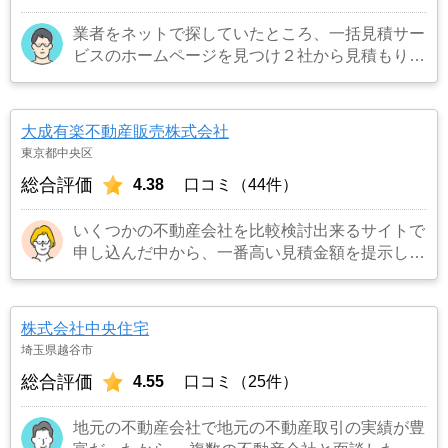
業者をネットで探していたところ、一括見積サー
ビスのホームページを見つけ２社から見積もりを
受け、同じ条件で売り出したところ、ネット掲載
からわずか３日でピタットハウスから購入希望の
者がいると連絡を受け売却が決まったため。
…
大成有楽不動産販売株式会社
もっと見る
東京都中央区
総合評価
4.38
口コミ（44件）
いくつかの不動産会社を比較検討出来るサイトで
申し込んだ中から、一番高い見積金額を提示して
くれたので。
…もっと見る
株式会社中央住宅
埼玉県越谷市
総合評価
4.55
口コミ（25件）
地元の不動産会社で地元の不動産取引の実績が豊