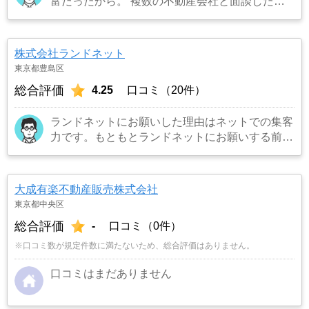
富だったから。 複数の不動産会社と面談した
が、一番信頼できる会社だと感じたから。
…も
っと見る
株式会社ランドネット
東京都豊島区
総合評価
4.25
口コミ（20件）
ランドネットにお願いした理由はネットでの集客
力です。もともとランドネットにお願いする前は
地元の不動産屋に売却依頼を出していました。し
かし築年数がかなり経過していること、また駐車
場がないことで地元の不動産屋では取り扱っても
大成有楽不動産販売株式会社
らえませんでした。そこでそれまでに取引があ
東京都中央区
り、全国対応しているランドネットにお願いしま
総合評価
-
口コミ（0件）
した。
…もっと見る
※口コミ数が規定件数に満たないため、総合評価はありません。
口コミはまだありません