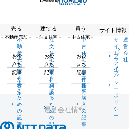
Powered by
売る
建てる
買う
サイト情報
－不動産売却－
－注文住宅－
－中古住宅－
不
注
中
サ
運
動
文
古
イ
営
産
住
住
ト
会
プ
お役
お役
お役
売
宅
宅
マ
社
ラ
立ち
立ち
立ち
却
の
の
ッ
イ
家
家
中
記事
記事
記事
一
無
物
プ
バ
を
を
古
括
料
件
シ
売
建
住
査
相
探
ー
る
て
宅
定
談
し
ポ
た
る
購
リ
め
た
入
運営会社情報
シ
の
め
の
ー
記
の
記
事
記
事