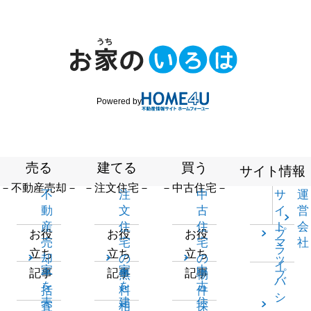
Powered by
売る
建てる
買う
サイト情報
－不動産売却－
－注文住宅－
－中古住宅－
不
注
中
サ
運
動
文
古
イ
営
産
住
住
ト
会
プ
お役
お役
お役
売
宅
宅
マ
社
ラ
立ち
立ち
立ち
却
の
の
ッ
イ
家
家
中
記事
記事
記事
一
無
物
プ
バ
を
を
古
括
料
件
シ
売
建
住
査
相
探