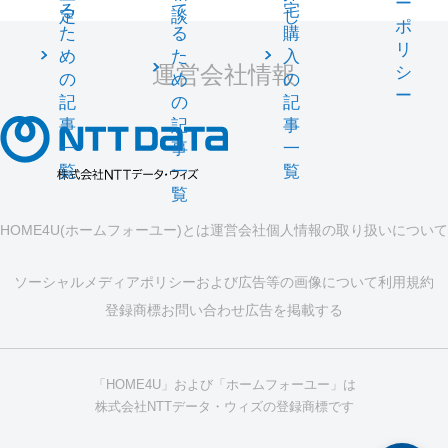
ー
る
て
宅
定
談
し
ポ
た
る
購
リ
め
た
入
運営会社情報
シ
の
め
の
ー
記
の
記
事
記
事
一
事
一
覧
一
覧
覧
HOME4U(ホームフォーユー)とは
運営会社
個人情報の取り扱いについて
ソーシャルメディアポリシーおよび広告等の画像について
利用規約
登録商標
お問い合わせ
広告を掲載する
「HOME4U」および「ホームフォーユー」は
株式会社NTTデータ・ウィズの登録商標です