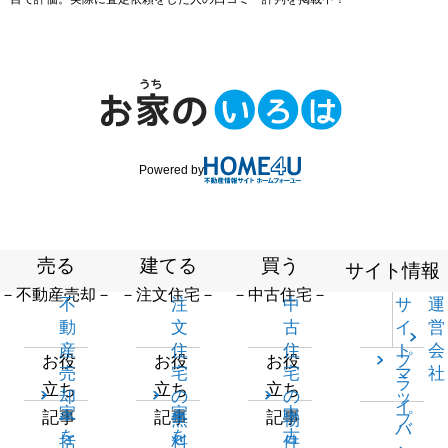
Powered by
売る
建てる
買う
サイト情報
－不動産売却－
－注文住宅－
－中古住宅－
不
注
中
サ
運
動
文
古
イ
営
産
住
住
ト
会
プ
お役
お役
お役
売
宅
宅
マ
社
ラ
立ち
立ち
立ち
却
の
の
ッ
イ
家
家
中
記事
記事
記事
一
無
物
プ
バ
を
を
古
括
料
件