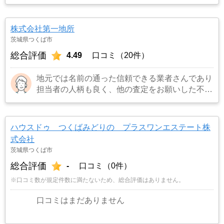
株式会社第一地所
茨城県つくば市
総合評価
4.49
口コミ（20件）
地元では名前の通った信頼できる業者さんであり
担当者の人柄も良く、他の査定をお願いした不動
産業者からは""売れない土地""と言われていて
も、買い手と交渉してくれました。
…もっと見
る
ハウスドゥ つくばみどりの プラスワンエステート株
式会社
茨城県つくば市
総合評価
-
口コミ（0件）
※口コミ数が規定件数に満たないため、総合評価はありません。
口コミはまだありません