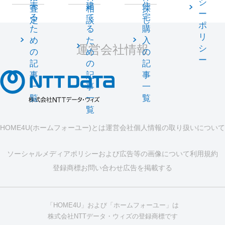
シ
売
建
住
査
相
探
ー
る
て
宅
定
談
し
ポ
た
る
購
リ
め
た
入
運営会社情報
シ
の
め
の
ー
記
の
記
事
記
事
一
事
一
覧
一
覧
覧
HOME4U(ホームフォーユー)とは
運営会社
個人情報の取り扱いについて
ソーシャルメディアポリシーおよび広告等の画像について
利用規約
登録商標
お問い合わせ
広告を掲載する
「HOME4U」および「ホームフォーユー」は
株式会社NTTデータ・ウィズの登録商標です