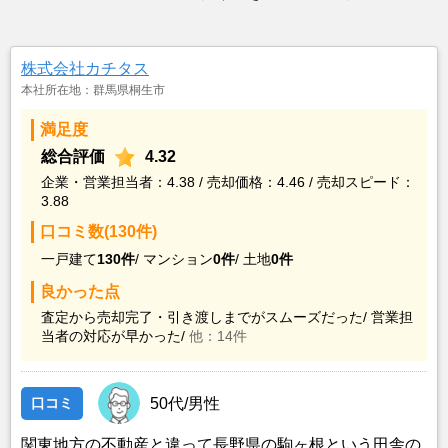
株式会社カチタス
本社所在地：群馬県桐生市
満足度
総合評価
4.32
企業・営業担当者：4.38 / 売却価格：4.46 / 売却スピード：
3.88
口コミ数(130件)
一戸建て
130件
/
マンション
0件
/
土地
0件
良かった点
査定から売却完了・引き渡しまでがスムーズだった/
営業担
当者の対応が早かった/
他：14件
口コミ
50代/男性
関東地方の不動産と違って長野県の駒ヶ根という田舎の