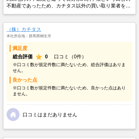
不動産であったため、カチタス以外の買い取り業者をみ
つけることができなかったことがカチタスを選んだ一番
の理由。売却金額については不満もあったが、いつまで
も空き家の状態で不動産を残しておけないと考えて売却
（株）カチタス
を決めた。
本社所在地：群馬県桐生市
満足度
総合評価
0
口コミ（0件）
※口コミ数が規定件数に満たないため、総合評価はありま
せん。
良かった点
※口コミ数が規定件数に満たないため、良かった点はあり
ません。
口コミはまだありません