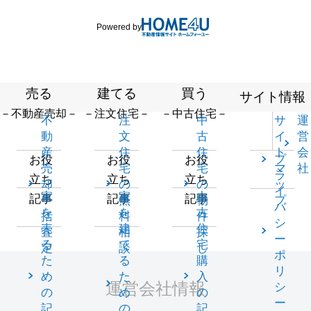
Powered by
売る
建てる
買う
サイト情報
－不動産売却－
－注文住宅－
－中古住宅－
不
注
中
サ
運
動
文
古
イ
営
産
住
住
ト
会
プ
お役
お役
お役
売
宅
宅
マ
社
ラ
立ち
立ち
立ち
却
の
の
ッ
イ
家
家
中
記事
記事
記事
一
無
物
プ
バ
を
を
古
括
料
件
シ
売
建
住
査
相
探
ー
る
て
宅
定
談
し
ポ
た
る
購
リ
め
た
入
運営会社情報
シ
の
め
の
ー
記
の
記